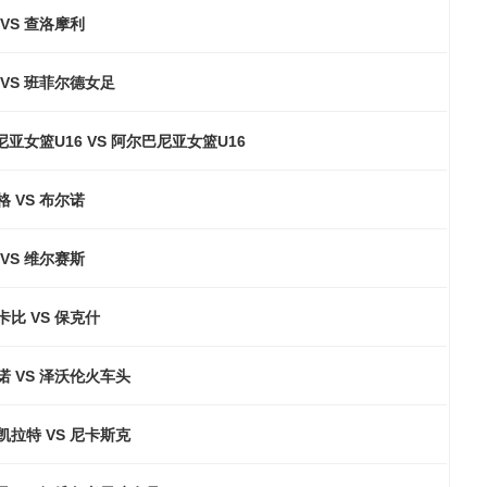
VS 查洛摩利
VS 班菲尔德女足
亚女篮U16 VS 阿尔巴尼亚女篮U16
 VS 布尔诺
VS 维尔赛斯
比 VS 保克什
诺 VS 泽沃伦火车头
拉特 VS 尼卡斯克