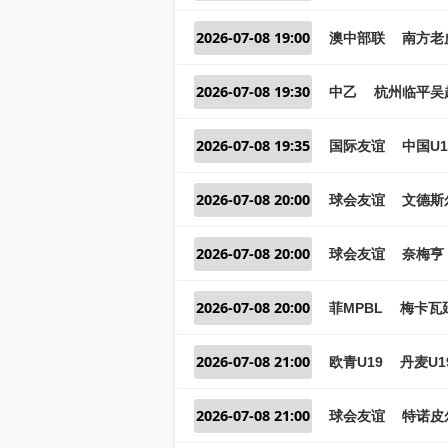
2026-07-08 19:00
澳中部联
南方老
2026-07-08 19:30
中乙
杭州临平吴越
2026-07-08 19:35
国际友谊
中国U1
2026-07-08 20:00
球会友谊
文德斯尔
2026-07-08 20:00
球会友谊
奈梅亨 
2026-07-08 20:00
菲MPBL
梅卡瓦延
2026-07-08 21:00
欧青U19
丹麦U1
2026-07-08 21:00
球会友谊
特诺皮尔