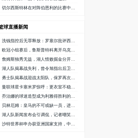
切尔西斯特林在对阵伯恩利的比赛中获得 9/10 分的高分
篮球直播新闻
洗钱指控后无罪释放：罗塞尔批评西班牙司法系统的不公正待遇
欧冠小组赛后，鲁斯普特科离开乌克兰 矿工队前往俄罗斯，未来发展如何？
詹姆斯独秀无益，湖人惜败掘金分开赛季首秀
湖人队揭幕战失利，曾令旭指出后卫线需要适应，八村遇困难
勇士队揭幕战迎战太阳队，保罗再次创纪录延续1215场首发之路
曼联球星卡塞米罗惊呼：更衣室不稳定，球队对他要求低
乔治娜的球迷造型成为利雅得胜利的幸运符号
贝林厄姆：皇马的不可或缺一员，进球和助攻数据证明重要性
湖人队新闻发布会引调侃，记者嘲笑掘金队播音员8秒介绍首发阵容速度
沙特世界杯申办获亚洲国家支持，中国和澳大利亚的态度备受关注