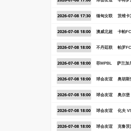
2026-07-08 17:30
缅甸女联
茨维卡
2026-07-08 18:00
澳威北超
卡帕FC
2026-07-08 18:00
不丹廷联
帕罗FC
2026-07-08 18:00
菲MPBL
萨兰加尼
2026-07-08 18:00
球会友谊
奥胡斯
2026-07-08 18:00
球会友谊
奥尔堡 
2026-07-08 18:00
球会友谊
化夫 V
2026-07-08 18:00
球会友谊
克鲁茨