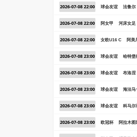
2026-07-08 22:00
球会友谊
法鲁尔 
2026-07-08 22:00
阿女甲
河床女足 
2026-07-08 22:00
女欧U16 C
阿美尼
2026-07-08 23:00
球会友谊
哈特堡格
2026-07-08 23:00
球会友谊
布洛涅 
2026-07-08 23:00
球会友谊
海法马卡
2026-07-08 23:00
球会友谊
科马尔
2026-07-08 23:00
欧冠杯
阿拉木图凯