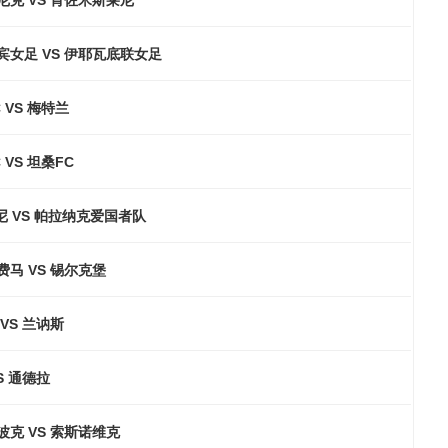
宾女足 VS 伊耶瓦底联女足
 VS 梅特兰
 VS 坦桑FC
 VS 帕拉纳克爱国者队
费马 VS 锡尔克堡
VS 兰讷斯
S 通德拉
波克 VS 索斯诺维克