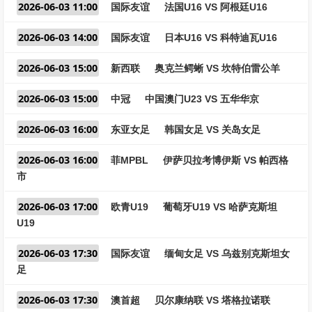
2026-06-03 11:00
国际友谊
法国U16 VS 阿根廷U16
2026-06-03 14:00
国际友谊
日本U16 VS 科特迪瓦U16
2026-06-03 15:00
新西联
奥克兰鳄蜥 VS 坎特伯雷公羊
2026-06-03 15:00
中冠
中国澳门U23 VS 五华华京
2026-06-03 16:00
东亚女足
韩国女足 VS 关岛女足
2026-06-03 16:00
菲MPBL
伊萨贝拉考博伊斯 VS 帕西格
市
2026-06-03 17:00
欧青U19
葡萄牙U19 VS 哈萨克斯坦
U19
2026-06-03 17:30
国际友谊
缅甸女足 VS 乌兹别克斯坦女
足
2026-06-03 17:30
澳首超
贝尔康纳联 VS 塔格拉诺联