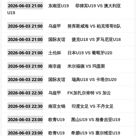
2026-06-03 21:00
东南亚U19
菲律宾U19 VS 澳大利亚
U19
2026-06-03 21:00
乌兹甲
努库斯咸海 VS 柏克塔哥B队
2026-06-03 21:00
国际友谊
捷克U18 VS 罗马尼亚U18
2026-06-03 21:00
土伦杯
日本U19 VS 葡萄牙U20
2026-06-03 21:00
南非超
米尔福德 VS 玛盖斯
2026-06-03 22:00
国际友谊
瑞典U18 VS 卡塔尔U20
2026-06-03 22:30
乌兹甲
FK加扎尔肯特 VS 加云
2026-06-03 22:30
南亚女锦
印度女足 VS 不丹女足
2026-06-03 23:00
欧青U19
黑山U19 VS 格鲁吉亚U19
2026-06-03 23:00
欧青U19
希腊U19 VS 塞尔维亚U19