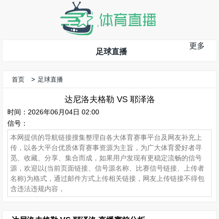
更多
足球直播
首页
>
足球直播
达尼洛夫格勒 VS 耶泽洛
时间：2026年06月04日 02:00
信号：
本网提供的导航链接搜集整理自各大体育赛事平台及网友补充上
传，以各大平台优质体育赛事资源为主旨，为广大体育爱好者寻
觅、收藏、分享、集合而成，如果用户发现有更稳定流畅的信号
源，欢迎以(当前页面链接、信号源名称、比赛信号链接、上传者
名称)为格式，通过邮件方式上传相关链接，网友上传链接不得包
含违法违规内容，