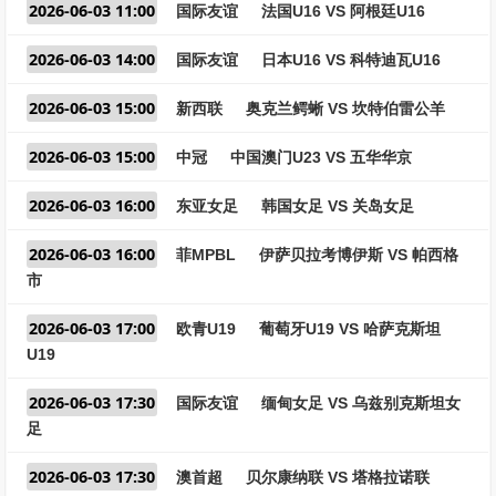
2026-06-03 11:00
国际友谊
法国U16 VS 阿根廷U16
2026-06-03 14:00
国际友谊
日本U16 VS 科特迪瓦U16
2026-06-03 15:00
新西联
奥克兰鳄蜥 VS 坎特伯雷公羊
2026-06-03 15:00
中冠
中国澳门U23 VS 五华华京
2026-06-03 16:00
东亚女足
韩国女足 VS 关岛女足
2026-06-03 16:00
菲MPBL
伊萨贝拉考博伊斯 VS 帕西格
市
2026-06-03 17:00
欧青U19
葡萄牙U19 VS 哈萨克斯坦
U19
2026-06-03 17:30
国际友谊
缅甸女足 VS 乌兹别克斯坦女
足
2026-06-03 17:30
澳首超
贝尔康纳联 VS 塔格拉诺联