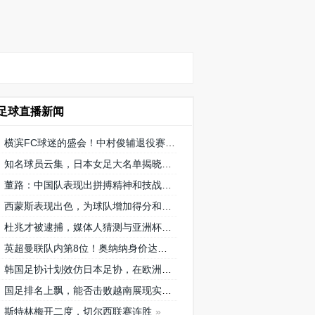
足球直播新闻
横滨FC球迷的盛会！中村俊辅退役赛将在三泽球场再次相聚
知名球员云集，日本女足大名单揭晓
董路：中国队表现出拼搏精神和技战术水平，为国内青训鼓舞
西蒙斯表现出色，为球队增加得分和创造机会！
杜兆才被逮捕，媒体人猜测与亚洲杯搞黄的关系引发广泛讨论
英超曼联队内第8位！奥纳纳身价达到4000万欧元，成为喀麦隆最贵门将
韩国足协计划效仿日本足协，在欧洲设立办公室观察旅欧球员的身体情况
国足排名上飘，能否击败越南展现实力？
斯特林梅开二度，切尔西联赛连胜