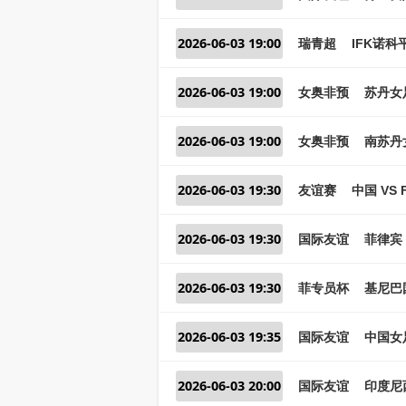
2026-06-03 19:00
瑞青超
IFK诺科平
2026-06-03 19:00
女奥非预
苏丹女
2026-06-03 19:00
女奥非预
南苏丹
2026-06-03 19:30
友谊赛
中国 VS
2026-06-03 19:30
国际友谊
菲律宾 
2026-06-03 19:30
菲专员杯
基尼巴国
2026-06-03 19:35
国际友谊
中国女
2026-06-03 20:00
国际友谊
印度尼