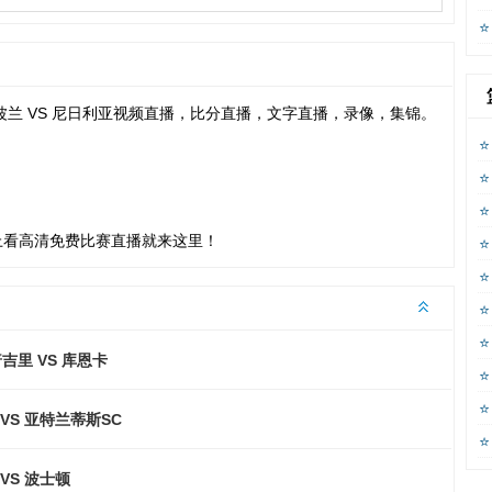
4日 波兰 VS 尼日利亚视频直播，比分直播，文字直播，录像，集锦。
上看高清免费比赛直播就来这里！
吉里 VS 库恩卡
VS 亚特兰蒂斯SC
VS 波士顿