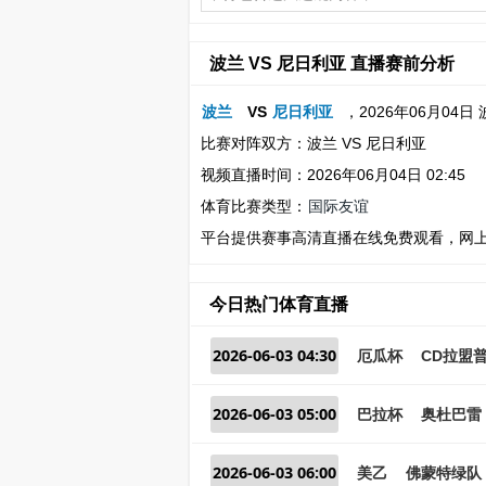
波兰 VS 尼日利亚 直播赛前分析
波兰
VS
尼日利亚
，2026年06月0
比赛对阵双方：波兰 VS 尼日利亚
视频直播时间：2026年06月04日 02:45
体育比赛类型：
国际友谊
平台提供赛事高清直播在线免费观看，网
今日热门体育直播
2026-06-03 04:30
厄瓜杯
CD拉盟普
2026-06-03 05:00
巴拉杯
奥杜巴雷 
2026-06-03 06:00
美乙
佛蒙特绿队 