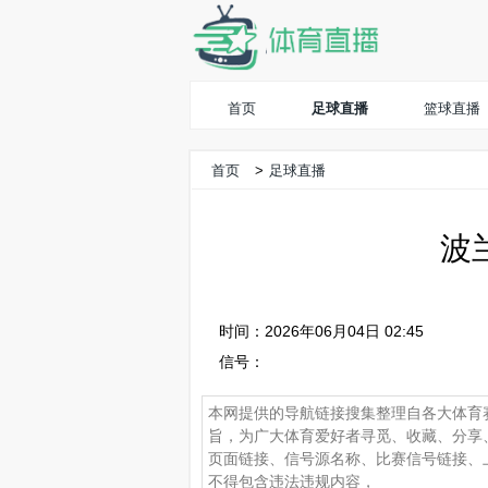
首页
足球直播
篮球直播
首页
>
足球直播
波
时间：2026年06月04日 02:45
信号：
本网提供的导航链接搜集整理自各大体育
旨，为广大体育爱好者寻觅、收藏、分享
页面链接、信号源名称、比赛信号链接、
不得包含违法违规内容，