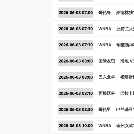
2026-06-03 07:00
哥伦杯
麦德林独立
2026-06-03 07:30
WNBA
亚特兰大
2026-06-03 07:30
WNBA
华盛顿神
2026-06-03 08:00
国际友谊
海地 V
2026-06-03 08:00
巴东北杯
福塔雷萨
2026-06-03 08:10
阿根廷杯
巴拉卡
2026-06-03 08:30
哥伦甲
巴兰基亚青
2026-06-03 10:00
WNBA
金州女武神