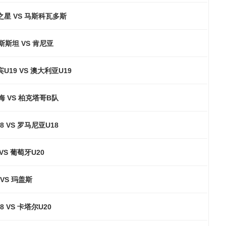
星 VS 马斯科瓦多斯
斯斯坦 VS 肯尼亚
U19 VS 澳大利亚U19
 VS 柏克塔哥B队
8 VS 罗马尼亚U18
VS 葡萄牙U20
VS 玛盖斯
8 VS 卡塔尔U20