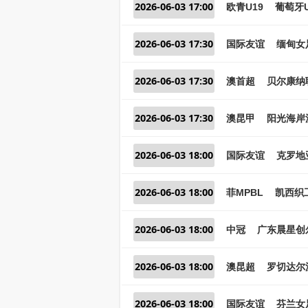
2026-06-03 17:00
欧青U19
葡萄牙U
2026-06-03 17:30
国际友谊
缅甸女
2026-06-03 17:30
澳首超
贝尔康纳联
2026-06-03 17:30
澳昆甲
阳光海岸流
2026-06-03 18:00
国际友谊
克罗地亚
2026-06-03 18:00
菲MPBL
凯西织工
2026-06-03 18:00
中冠
广东晨星创尔
2026-06-03 18:00
澳昆超
罗切达尔流
2026-06-03 18:00
国际友谊
芬兰女足