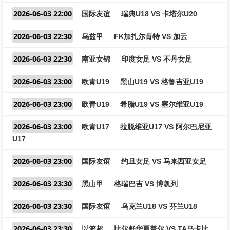
2026-06-03 22:00
国际友谊
瑞典U18 VS 卡塔尔U20
2026-06-03 22:30
乌兹甲
FK加扎尔肯特 VS 加云
2026-06-03 22:30
南亚女锦
印度女足 VS 不丹女足
2026-06-03 23:00
欧青U19
黑山U19 VS 格鲁吉亚U19
2026-06-03 23:00
欧青U19
希腊U19 VS 塞尔维亚U19
2026-06-03 23:00
欧青U17
拉脱维亚U17 VS 阿尔巴尼亚
U17
2026-06-03 23:00
国际友谊
约旦女足 VS 马来西亚女足
2026-06-03 23:30
黑山甲
格瑞巴吉 VS 博凯列
2026-06-03 23:30
国际友谊
乌克兰U18 VS 芬兰U18
2026-06-03 23:30
以篮超
比尔舒华夏普尔 VS TA马卡比