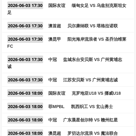
2026-06-03 17:30
国际友谊
缅甸女足 VS 乌兹别克斯坦女
足
2026-06-03 17:30
澳首超
贝尔康纳联 VS 塔格拉诺联
2026-06-03 17:30
澳昆甲
阳光海岸流浪者 VS 圣乔治维莱
FC
2026-06-03 17:30
中冠
盐城东台安贝斯 VS 广州黄埔志
诚
2026-06-03 17:30
中冠
江苏安贝斯 VS 广州黄埔志诚
2026-06-03 18:00
国际友谊
克罗地亚U18 VS 挪威U18
2026-06-03 18:00
菲MPBL
凯西织工 VS 玄山勇士
2026-06-03 18:00
中冠
广东晨星创尔特 VS 赣州红星
2026-06-03 18:00
澳昆超
罗切达尔流浪 VS 魔法联合