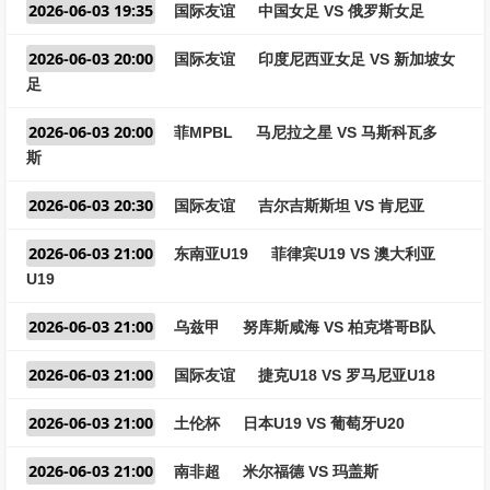
2026-06-03 19:35
国际友谊
中国女足 VS 俄罗斯女足
2026-06-03 20:00
国际友谊
印度尼西亚女足 VS 新加坡女
足
2026-06-03 20:00
菲MPBL
马尼拉之星 VS 马斯科瓦多
斯
2026-06-03 20:30
国际友谊
吉尔吉斯斯坦 VS 肯尼亚
2026-06-03 21:00
东南亚U19
菲律宾U19 VS 澳大利亚
U19
2026-06-03 21:00
乌兹甲
努库斯咸海 VS 柏克塔哥B队
2026-06-03 21:00
国际友谊
捷克U18 VS 罗马尼亚U18
2026-06-03 21:00
土伦杯
日本U19 VS 葡萄牙U20
2026-06-03 21:00
南非超
米尔福德 VS 玛盖斯