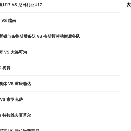
U17 VS 尼日利亚U17
 VS 越南
斯顿市布鲁斯后备队 VS 韦斯顿劳动熊后备队
 VS 大连可为
S 梅肯
体 VS 重庆瀚达
VS 索罗克萨
VS 特拉维夫夏普尔
尼克 VS 肯佐米斯莱尼