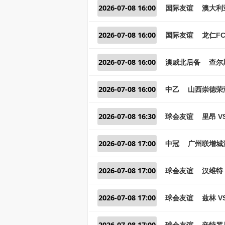
2026-07-08 16:00
国际友谊
澳大利亚
2026-07-08 16:00
国际友谊
龙仁FC
2026-07-08 16:00
澳威北后备
查尔
2026-07-08 16:00
中乙
山西崇德荣海
2026-07-08 16:30
球会友谊
里昂 V
2026-07-08 17:00
中冠
广州联增城澳
2026-07-08 17:00
球会友谊
汉维特 
2026-07-08 17:00
球会友谊
兹林 
2026-07-08 17:00
球会友谊
辛特罗