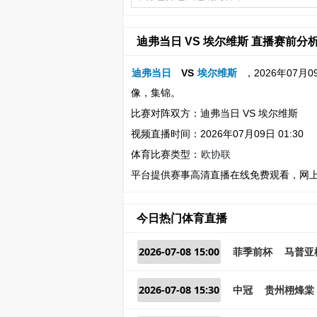
迪弗当日 VS 埃尔维斯 直播赛前分
迪弗当日
VS
埃尔维斯
，2026年07
像，集锦。
比赛对阵双方：迪弗当日 VS 埃尔维斯
视频直播时间：2026年07月09日 01:30
体育比赛类型：
欧协联
平台提供赛事高清直播在线免费观看，网
今日热门体育直播
2026-07-08 15:00
菲季前杯
马普亚
2026-07-08 15:30
中冠
贵州栩烽棠 