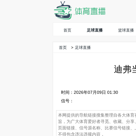
首页
足球直播
篮球直播
首页
>
足球直播
迪弗当
时间：2026年07月09日 01:30
信号：
本网提供的导航链接搜集整理自各大体育
旨，为广大体育爱好者寻觅、收藏、分享
页面链接、信号源名称、比赛信号链接、
不得包含违法违规内容，