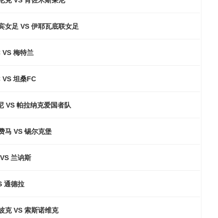
宾女足 VS 伊耶瓦底联女足
 VS 梅特兰
 VS 坦桑FC
 VS 帕拉纳克爱国者队
费马 VS 锡尔克堡
VS 兰讷斯
S 通德拉
波克 VS 索斯诺维克