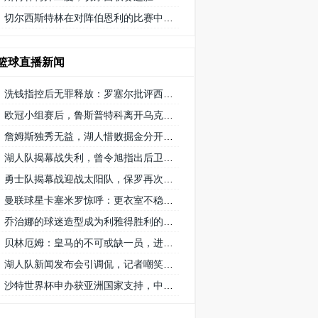
切尔西斯特林在对阵伯恩利的比赛中获得 9/10 分的高分
篮球直播新闻
洗钱指控后无罪释放：罗塞尔批评西班牙司法系统的不公正待遇
欧冠小组赛后，鲁斯普特科离开乌克兰 矿工队前往俄罗斯，未来发展如何？
詹姆斯独秀无益，湖人惜败掘金分开赛季首秀
湖人队揭幕战失利，曾令旭指出后卫线需要适应，八村遇困难
勇士队揭幕战迎战太阳队，保罗再次创纪录延续1215场首发之路
曼联球星卡塞米罗惊呼：更衣室不稳定，球队对他要求低
乔治娜的球迷造型成为利雅得胜利的幸运符号
贝林厄姆：皇马的不可或缺一员，进球和助攻数据证明重要性
湖人队新闻发布会引调侃，记者嘲笑掘金队播音员8秒介绍首发阵容速度
沙特世界杯申办获亚洲国家支持，中国和澳大利亚的态度备受关注