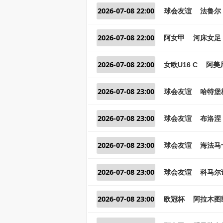
2026-07-08 22:00
球会友谊
法鲁尔 
2026-07-08 22:00
阿女甲
河床女足 
2026-07-08 22:00
女欧U16 C
阿美尼
2026-07-08 23:00
球会友谊
哈特堡格
2026-07-08 23:00
球会友谊
布洛涅 
2026-07-08 23:00
球会友谊
海法马卡
2026-07-08 23:00
球会友谊
科马尔
2026-07-08 23:00
欧冠杯
阿拉木图凯