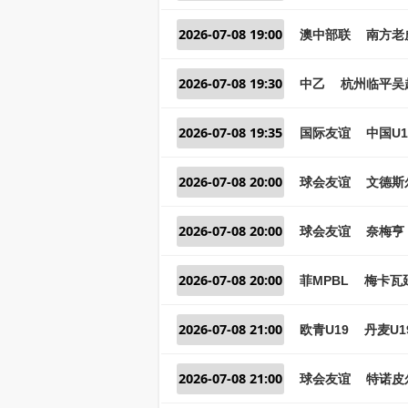
2026-07-08 19:00
澳中部联
南方老
2026-07-08 19:30
中乙
杭州临平吴越
2026-07-08 19:35
国际友谊
中国U1
2026-07-08 20:00
球会友谊
文德斯尔
2026-07-08 20:00
球会友谊
奈梅亨 
2026-07-08 20:00
菲MPBL
梅卡瓦延
2026-07-08 21:00
欧青U19
丹麦U1
2026-07-08 21:00
球会友谊
特诺皮尔