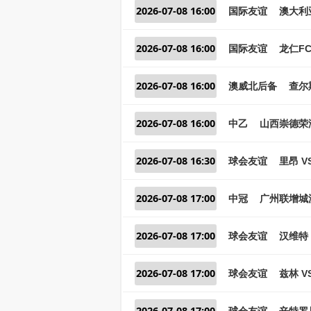
2026-07-08 16:00
国际友谊
澳大利亚
2026-07-08 16:00
国际友谊
龙仁FC
2026-07-08 16:00
澳威北后备
查尔
2026-07-08 16:00
中乙
山西崇德荣海
2026-07-08 16:30
球会友谊
里昂 V
2026-07-08 17:00
中冠
广州联增城澳
2026-07-08 17:00
球会友谊
汉维特 
2026-07-08 17:00
球会友谊
兹林 
2026-07-08 17:00
球会友谊
辛特罗