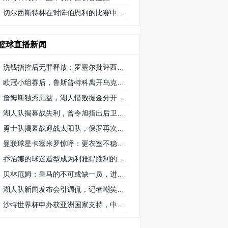
切尔西斯特林在对阵伯恩利的比赛中获得 9/10 分的高分
篮球直播新闻
洗钱指控后无罪释放：罗塞尔批评西班牙司法系统的不公正待遇
欧冠小组赛后，鲁斯普特科离开乌克兰 矿工队前往俄罗斯，未来发展如何？
詹姆斯独秀无益，湖人惜败掘金分开赛季首秀
湖人队揭幕战失利，曾令旭指出后卫线需要适应，八村遇困难
勇士队揭幕战迎战太阳队，保罗再次创纪录延续1215场首发之路
曼联球星卡塞米罗惊呼：更衣室不稳定，球队对他要求低
乔治娜的球迷造型成为利雅得胜利的幸运符号
贝林厄姆：皇马的不可或缺一员，进球和助攻数据证明重要性
湖人队新闻发布会引调侃，记者嘲笑掘金队播音员8秒介绍首发阵容速度
沙特世界杯申办获亚洲国家支持，中国和澳大利亚的态度备受关注