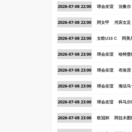
2026-07-08 22:00
球会友谊
法鲁尔 
2026-07-08 22:00
阿女甲
河床女足 
2026-07-08 22:00
女欧U16 C
阿美尼
2026-07-08 23:00
球会友谊
哈特堡格
2026-07-08 23:00
球会友谊
布洛涅 
2026-07-08 23:00
球会友谊
海法马卡
2026-07-08 23:00
球会友谊
科马尔
2026-07-08 23:00
欧冠杯
阿拉木图凯