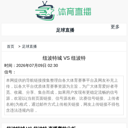
更多
足球直播
首页
>
足球直播
纽波特城 VS 纽波特
时间：2026年07月09日 02:30
信号：
本网提供的导航链接搜集整理自各大体育赛事平台及网友补充上
传，以各大平台优质体育赛事资源为主旨，为广大体育爱好者寻
觅、收藏、分享、集合而成，如果用户发现有更稳定流畅的信号
源，欢迎以(当前页面链接、信号源名称、比赛信号链接、上传者
名称)为格式，通过邮件方式上传相关链接，网友上传链接不得包
含违法违规内容，