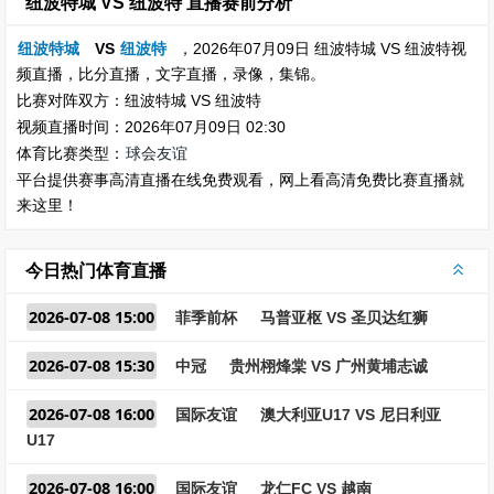
纽波特城 VS 纽波特 直播赛前分析
纽波特城
VS
纽波特
，2026年07月09日 纽波特城 VS 纽波特视
频直播，比分直播，文字直播，录像，集锦。
比赛对阵双方：纽波特城 VS 纽波特
视频直播时间：2026年07月09日 02:30
体育比赛类型：
球会友谊
平台提供赛事高清直播在线免费观看，网上看高清免费比赛直播就
来这里！
今日热门体育直播
2026-07-08 15:00
菲季前杯
马普亚枢 VS 圣贝达红狮
2026-07-08 15:30
中冠
贵州栩烽棠 VS 广州黄埔志诚
2026-07-08 16:00
国际友谊
澳大利亚U17 VS 尼日利亚
U17
2026-07-08 16:00
国际友谊
龙仁FC VS 越南