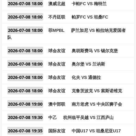
2026-07-08 18:00
澳威北超
卡帕FC VS 梅特兰
2026-07-08 18:00
不丹廷联
帕罗FC VS 坦桑FC
2026-07-08 18:00
菲MPBL
萨兰加尼 VS 帕拉纳克爱国者
队
2026-07-08 18:00
球会友谊
奥胡斯费马 VS 锡尔克堡
2026-07-08 18:00
球会友谊
奥尔堡 VS 兰讷斯
2026-07-08 18:00
球会友谊
化夫 VS 通德拉
2026-07-08 18:00
球会友谊
克鲁茨波克 VS 索斯诺维克
2026-07-08 19:00
澳中部联
南方老虎 VS 中央区狮子会
2026-07-08 19:30
中乙
杭州临平吴越 VS 江西庐山
2026-07-08 19:35
国际友谊
中国U17 VS 坦桑尼亚U17