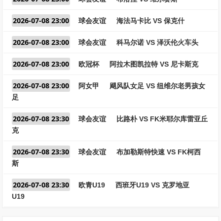
2026-07-08 23:00
球会友谊
海法马卡比 VS 保克什
2026-07-08 23:00
球会友谊
科马尔诺 VS 泽沃伦火车头
2026-07-08 23:00
欧冠杯
阿拉木图凯拉特 VS 尼卡斯克
2026-07-08 23:00
阿女甲
飓风队女足 VS 纽维尔老男孩女
足
2026-07-08 23:30
球会友谊
比路朴 VS FK米耶尔库雷亚丘
克
2026-07-08 23:30
球会友谊
布加勒斯特快速 VS FK柯西
斯
2026-07-08 23:30
欧青U19
西班牙U19 VS 克罗地亚
U19