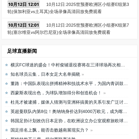
10月12日 12:01
10月12日:2025世预赛欧洲区小组赛E组第3
轮(保加利亚vs土耳其)全场录像高清回放免费观看
10月12日 12:01
10月12日:2025世预赛欧洲区小组赛K组第7
轮(塞尔维亚vs阿尔巴尼亚)全场录像高清回放免费观看
足球直播新闻
横滨FC球迷的盛会！中村俊辅退役赛将在三泽球场再次相聚
知名球员云集，日本女足大名单揭晓
董路：中国队表现出拼搏精神和技战术水平，为国内青训鼓舞
西蒙斯表现出色，为球队增加得分和创造机会！
杜兆才被逮捕，媒体人猜测与亚洲杯搞黄的关系引发广泛讨论
英超曼联队内第8位！奥纳纳身价达到4000万欧元，成为喀麦隆最贵门将
韩国足协计划效仿日本足协，在欧洲设立办公室观察旅欧球员的身体情况
国足排名上飘，能否击败越南展现实力？