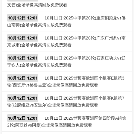
支云)全场录像高清回放免费观看
10月12日 12:01
10月11日:2025中甲第26轮(重庆铜梁龙vs佛
山南狮)全场录像高清回放免费观看
10月12日 12:01
10月11日:2025中甲第26轮(广东广州豹vs南
京城市)全场录像高清回放免费观看
10月12日 12:01
10月11日:2025中甲第26轮(石家庄功夫vs辽
宁铁人)全场录像高清回放免费观看
10月12日 12:01
10月12日:2025世预赛欧洲区小组赛E组第3
轮(西班牙vs格鲁吉亚)全场录像高清回放免费观看
10月12日 12:01
10月12日:2025世预赛欧洲区小组赛K组第7
轮(拉脱维亚vs安道尔)全场录像高清回放免费观看
10月12日 12:01
10月12日:2025世预赛亚洲区第四阶段A组第
2轮(阿联酋vs阿曼)全场录像高清回放免费观看