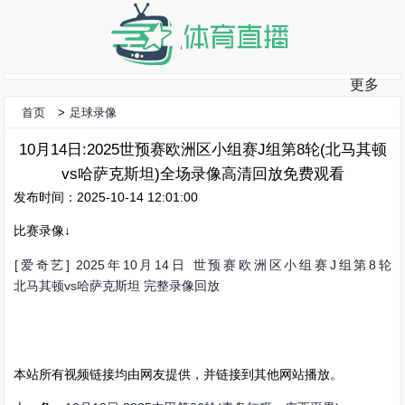
更多
首页
>
足球录像
10月14日:2025世预赛欧洲区小组赛J组第8轮(北马其顿
vs哈萨克斯坦)全场录像高清回放免费观看
发布时间：2025-10-14 12:01:00
比赛录像↓
[爱奇艺] 2025年10月14日 世预赛欧洲区小组赛J组第8轮
北马其顿vs哈萨克斯坦 完整录像回放
本站所有视频链接均由网友提供，并链接到其他网站播放。