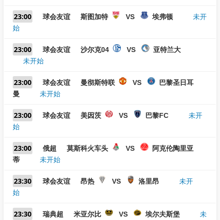
23:00
球会友谊
斯图加特
VS
埃弗顿
未开
始
23:00
球会友谊
沙尔克04
VS
亚特兰大
未开始
23:00
球会友谊
曼彻斯特联
VS
巴黎圣日耳
曼
未开始
23:00
球会友谊
美因茨
VS
巴黎FC
未开
始
23:00
俄超
莫斯科火车头
VS
阿克伦陶里亚
蒂
未开始
23:30
球会友谊
昂热
VS
洛里昂
未开
始
23:30
瑞典超
米亚尔比
VS
埃尔夫斯堡
未