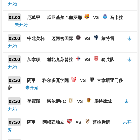
开始
08:00
厄瓜甲
瓜亚基尔巴塞罗那
VS
马卡拉
未开始
08:00
中北美杯
迈阿密国际
VS
蒙特雷
未
开始
08:00
加拿职
魁北克苏普拉
VS
骑兵队
未
开始
08:30
阿甲
科尔多瓦学院
VS
甘拿斯亚门多
萨
未开始
08:30
美冠联
塔尔萨FC
VS
底特律城
未
开始
08:30
阿甲
阿根廷独立
VS
普拉腾斯
未开
始