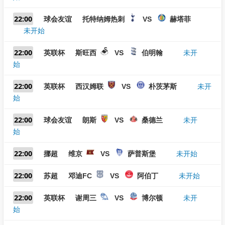
22:00
球会友谊
托特纳姆热刺
VS
赫塔菲
未开始
22:00
英联杯
斯旺西
VS
伯明翰
未开
始
22:00
英联杯
西汉姆联
VS
朴茨茅斯
未开
始
22:00
球会友谊
朗斯
VS
桑德兰
未开
始
22:00
挪超
维京
VS
萨普斯堡
未开始
22:00
苏超
邓迪FC
VS
阿伯丁
未开始
22:00
英联杯
谢周三
VS
博尔顿
未开
始