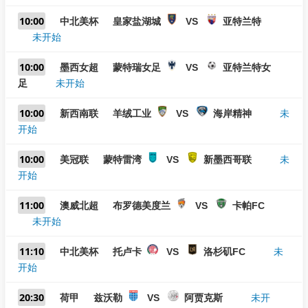
10:00
中北美杯
皇家盐湖城
VS
亚特兰特
未开始
10:00
墨西女超
蒙特瑞女足
VS
亚特兰特女
足
未开始
10:00
新西南联
羊绒工业
VS
海岸精神
未
开始
10:00
美冠联
蒙特雷湾
VS
新墨西哥联
未
开始
11:00
澳威北超
布罗德美度兰
VS
卡帕FC
未开始
11:10
中北美杯
托卢卡
VS
洛杉矶FC
未
开始
20:30
荷甲
兹沃勒
VS
阿贾克斯
未开