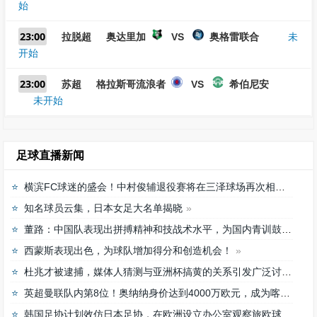
始
23:00
拉脱超
奥达里加
VS
奥格雷联合
未
开始
23:00
苏超
格拉斯哥流浪者
VS
希伯尼安
未开始
足球直播新闻
横滨FC球迷的盛会！中村俊辅退役赛将在三泽球场再次相聚
知名球员云集，日本女足大名单揭晓
董路：中国队表现出拼搏精神和技战术水平，为国内青训鼓舞
西蒙斯表现出色，为球队增加得分和创造机会！
杜兆才被逮捕，媒体人猜测与亚洲杯搞黄的关系引发广泛讨论
英超曼联队内第8位！奥纳纳身价达到4000万欧元，成为喀麦隆最贵门将
韩国足协计划效仿日本足协，在欧洲设立办公室观察旅欧球员的身体情况