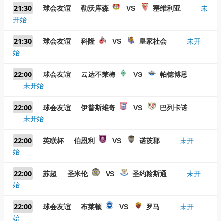
21:30
球会友谊
勒沃库森
VS
塞维利亚
未
开始
21:30
球会友谊
科隆
VS
皇家社会
未开
始
22:00
球会友谊
云达不莱梅
VS
帕德博恩
未开始
22:00
球会友谊
伊普斯维奇
VS
巴列卡诺
未开始
22:00
英联杯
伯恩利
VS
诺茨郡
未开
始
22:00
苏超
圣米伦
VS
圣约翰斯通
未开
始
22:00
球会友谊
布莱顿
VS
罗马
未开
始