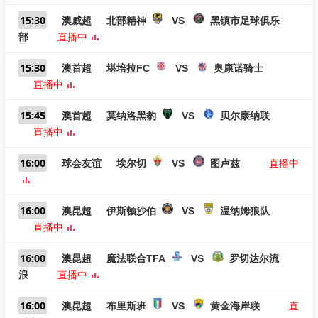
15:30
澳威超
北部精神
VS
黑镇市足球俱乐
部
直播中
15:30
澳首超
堪培拉FC
VS
奥康诺骑士
直播中
15:45
澳首超
莫纳洛黑豹
VS
贝尔康纳联
直播中
16:00
球会友谊
埃尔切
VS
图卢兹
直播中
16:00
澳昆超
伊斯顿沙伯
VS
温纳姆狼队
直播中
16:00
澳昆超
魔法联合TFA
VS
罗切达尔流
浪
直播中
16:00
澳昆超
布里斯班
VS
黄金海岸联
直