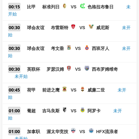
00:15
比甲
标准列日
VS
色格拉布鲁日
未
开始
00:30
球会友谊
布雷斯特
VS
威尼斯
未开
始
00:30
球会友谊
考文垂
VS
西班牙人
未开
始
00:30
英联杯
罗瑟汉姆
VS
西布罗姆维奇
未开始
00:45
荷甲
前进之鹰
VS
威廉二世
未开
始
01:00
葡超
吉马良斯
VS
阿罗卡
未开
始
01:00
加拿职
渥太华竞技
VS
HFX流浪者
未开始