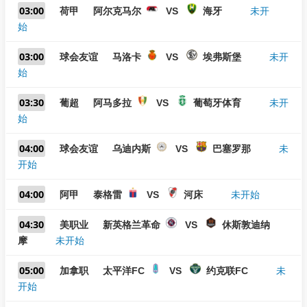
03:00
荷甲
阿尔克马尔
VS
海牙
未开
始
03:00
球会友谊
马洛卡
VS
埃弗斯堡
未开
始
03:30
葡超
阿马多拉
VS
葡萄牙体育
未开
始
04:00
球会友谊
乌迪内斯
VS
巴塞罗那
未
开始
04:00
阿甲
泰格雷
VS
河床
未开始
04:30
美职业
新英格兰革命
VS
休斯敦迪纳
摩
未开始
05:00
加拿职
太平洋FC
VS
约克联FC
未
开始