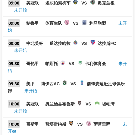
09:00
美冠联
埃尔帕索机车
VS
奥克兰根
未开始
09:00
秘鲁甲
体育生队
VS
利马联盟
未开
始
09:00
中北美杯
瓜达拉哈拉
VS
达拉斯FC
未开始
09:30
哥伦甲
帕斯托
VS
卡利体育会
未开
始
09:30
美甲
博伊西AC
VS
前锋麦迪逊足球俱乐
部
未开始
10:00
美冠联
奥兰治县布鲁斯
VS
坦帕湾
未开始
10:00
哥斯甲
普塔雷纳斯
VS
萨普里萨
未
开始