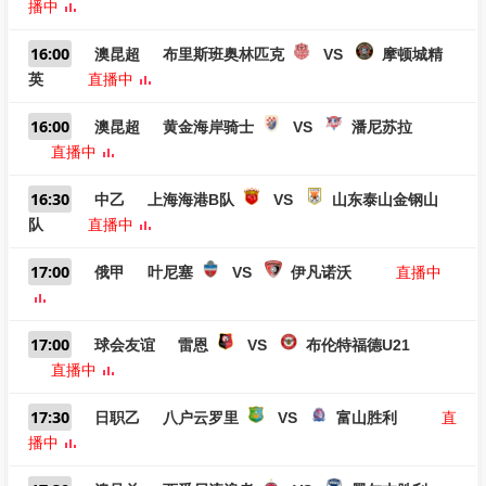
播中
16:00
澳昆超
布里斯班奥林匹克
VS
摩顿城精
英
直播中
16:00
澳昆超
黄金海岸骑士
VS
潘尼苏拉
直播中
16:30
中乙
上海海港B队
VS
山东泰山金钢山
队
直播中
17:00
俄甲
叶尼塞
VS
伊凡诺沃
直播中
17:00
球会友谊
雷恩
VS
布伦特福德U21
直播中
17:30
日职乙
八户云罗里
VS
富山胜利
直
播中