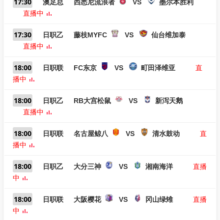
17:30
澳足总
西悉尼流浪者
VS
墨尔本胜利
直播中
17:30
日职乙
藤枝MYFC
VS
仙台维加泰
直播中
18:00
日职联
FC东京
VS
町田泽维亚
直
播中
18:00
日职乙
RB大宫松鼠
VS
新泻天鹅
直播中
18:00
日职联
名古屋鲸八
VS
清水鼓动
直
播中
18:00
日职乙
大分三神
VS
湘南海洋
直播
中
18:00
日职联
大阪樱花
VS
冈山绿雉
直播
中