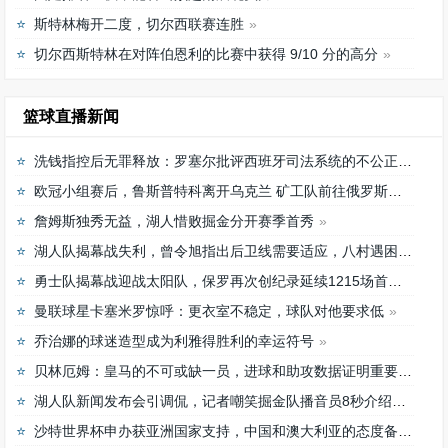
斯特林梅开二度，切尔西联赛连胜
切尔西斯特林在对阵伯恩利的比赛中获得 9/10 分的高分
篮球直播新闻
洗钱指控后无罪释放：罗塞尔批评西班牙司法系统的不公正待遇
欧冠小组赛后，鲁斯普特科离开乌克兰 矿工队前往俄罗斯，未来发展如何？
詹姆斯独秀无益，湖人惜败掘金分开赛季首秀
湖人队揭幕战失利，曾令旭指出后卫线需要适应，八村遇困难
勇士队揭幕战迎战太阳队，保罗再次创纪录延续1215场首发之路
曼联球星卡塞米罗惊呼：更衣室不稳定，球队对他要求低
乔治娜的球迷造型成为利雅得胜利的幸运符号
贝林厄姆：皇马的不可或缺一员，进球和助攻数据证明重要性
湖人队新闻发布会引调侃，记者嘲笑掘金队播音员8秒介绍首发阵容速度
沙特世界杯申办获亚洲国家支持，中国和澳大利亚的态度备受关注