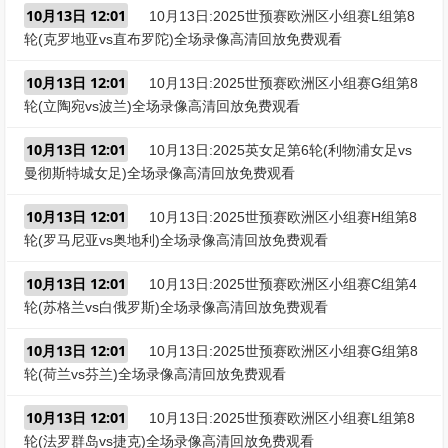
10月13日 12:01
10月13日:2025世预赛欧洲区小组赛L组第8
轮(克罗地亚vs直布罗陀)全场录像高清回放免费观看
10月13日 12:01
10月13日:2025世预赛欧洲区小组赛G组第8
轮(立陶宛vs波兰)全场录像高清回放免费观看
10月13日 12:01
10月13日:2025英女足第6轮(利物浦女足vs
曼彻斯特城女足)全场录像高清回放免费观看
10月13日 12:01
10月13日:2025世预赛欧洲区小组赛H组第8
轮(罗马尼亚vs奥地利)全场录像高清回放免费观看
10月13日 12:01
10月13日:2025世预赛欧洲区小组赛C组第4
轮(苏格兰vs白俄罗斯)全场录像高清回放免费观看
10月13日 12:01
10月13日:2025世预赛欧洲区小组赛G组第8
轮(荷兰vs芬兰)全场录像高清回放免费观看
10月13日 12:01
10月13日:2025世预赛欧洲区小组赛L组第8
轮(法罗群岛vs捷克)全场录像高清回放免费观看