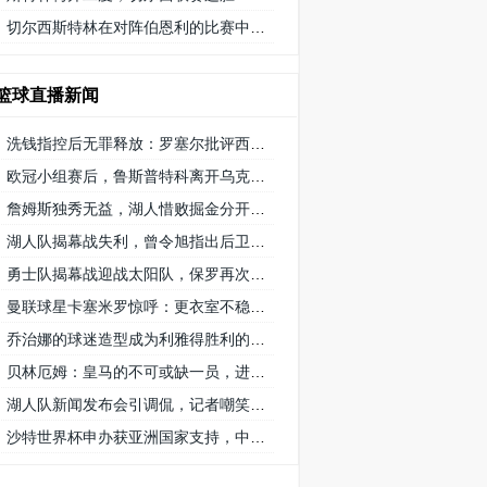
切尔西斯特林在对阵伯恩利的比赛中获得 9/10 分的高分
篮球直播新闻
洗钱指控后无罪释放：罗塞尔批评西班牙司法系统的不公正待遇
欧冠小组赛后，鲁斯普特科离开乌克兰 矿工队前往俄罗斯，未来发展如何？
詹姆斯独秀无益，湖人惜败掘金分开赛季首秀
湖人队揭幕战失利，曾令旭指出后卫线需要适应，八村遇困难
勇士队揭幕战迎战太阳队，保罗再次创纪录延续1215场首发之路
曼联球星卡塞米罗惊呼：更衣室不稳定，球队对他要求低
乔治娜的球迷造型成为利雅得胜利的幸运符号
贝林厄姆：皇马的不可或缺一员，进球和助攻数据证明重要性
湖人队新闻发布会引调侃，记者嘲笑掘金队播音员8秒介绍首发阵容速度
沙特世界杯申办获亚洲国家支持，中国和澳大利亚的态度备受关注