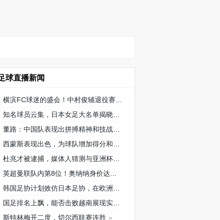
足球直播新闻
横滨FC球迷的盛会！中村俊辅退役赛将在三泽球场再次相聚
知名球员云集，日本女足大名单揭晓
董路：中国队表现出拼搏精神和技战术水平，为国内青训鼓舞
西蒙斯表现出色，为球队增加得分和创造机会！
杜兆才被逮捕，媒体人猜测与亚洲杯搞黄的关系引发广泛讨论
英超曼联队内第8位！奥纳纳身价达到4000万欧元，成为喀麦隆最贵门将
韩国足协计划效仿日本足协，在欧洲设立办公室观察旅欧球员的身体情况
国足排名上飘，能否击败越南展现实力？
斯特林梅开二度，切尔西联赛连胜