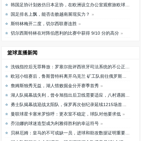
韩国足协计划效仿日本足协，在欧洲设立办公室观察旅欧球员的身体情况
国足排名上飘，能否击败越南展现实力？
斯特林梅开二度，切尔西联赛连胜
切尔西斯特林在对阵伯恩利的比赛中获得 9/10 分的高分
篮球直播新闻
洗钱指控后无罪释放：罗塞尔批评西班牙司法系统的不公正待遇
欧冠小组赛后，鲁斯普特科离开乌克兰 矿工队前往俄罗斯，未来发展如何？
詹姆斯独秀无益，湖人惜败掘金分开赛季首秀
湖人队揭幕战失利，曾令旭指出后卫线需要适应，八村遇困难
勇士队揭幕战迎战太阳队，保罗再次创纪录延续1215场首发之路
曼联球星卡塞米罗惊呼：更衣室不稳定，球队对他要求低
乔治娜的球迷造型成为利雅得胜利的幸运符号
贝林厄姆：皇马的不可或缺一员，进球和助攻数据证明重要性