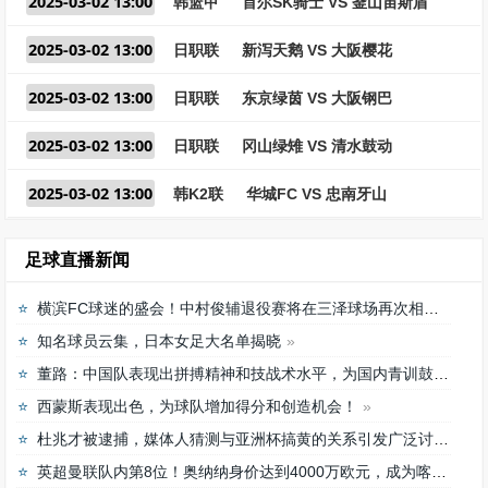
2025-03-02 13:00
韩篮甲
首尔SK骑士 VS 釜山宙斯盾
2025-03-02 13:00
日职联
新泻天鹅 VS 大阪樱花
2025-03-02 13:00
日职联
东京绿茵 VS 大阪钢巴
2025-03-02 13:00
日职联
冈山绿雉 VS 清水鼓动
2025-03-02 13:00
韩K2联
华城FC VS 忠南牙山
足球直播新闻
横滨FC球迷的盛会！中村俊辅退役赛将在三泽球场再次相聚
知名球员云集，日本女足大名单揭晓
董路：中国队表现出拼搏精神和技战术水平，为国内青训鼓舞
西蒙斯表现出色，为球队增加得分和创造机会！
杜兆才被逮捕，媒体人猜测与亚洲杯搞黄的关系引发广泛讨论
英超曼联队内第8位！奥纳纳身价达到4000万欧元，成为喀麦隆最贵门将