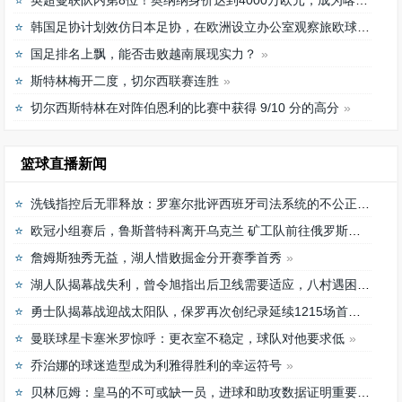
英超曼联队内第8位！奥纳纳身价达到4000万欧元，成为喀麦隆最贵门将
韩国足协计划效仿日本足协，在欧洲设立办公室观察旅欧球员的身体情况
国足排名上飘，能否击败越南展现实力？
斯特林梅开二度，切尔西联赛连胜
切尔西斯特林在对阵伯恩利的比赛中获得 9/10 分的高分
篮球直播新闻
洗钱指控后无罪释放：罗塞尔批评西班牙司法系统的不公正待遇
欧冠小组赛后，鲁斯普特科离开乌克兰 矿工队前往俄罗斯，未来发展如何？
詹姆斯独秀无益，湖人惜败掘金分开赛季首秀
湖人队揭幕战失利，曾令旭指出后卫线需要适应，八村遇困难
勇士队揭幕战迎战太阳队，保罗再次创纪录延续1215场首发之路
曼联球星卡塞米罗惊呼：更衣室不稳定，球队对他要求低
乔治娜的球迷造型成为利雅得胜利的幸运符号
贝林厄姆：皇马的不可或缺一员，进球和助攻数据证明重要性