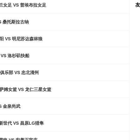
兰女足 VS 普埃布拉女足
S 桑托斯拉古纳
阳 VS 明尼苏达森林狼
VS 洛杉矶快船
俱乐部 VS 忠北清州
萨姆女篮 VS 龙仁三星女篮
S 金泉尚武
世代 VS 昌原LG猎隼
电 VS 安养正官庄