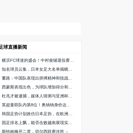
足球直播新闻
横滨FC球迷的盛会！中村俊辅退役赛将在三泽球场再次相聚
知名球员云集，日本女足大名单揭晓
董路：中国队表现出拼搏精神和技战术水平，为国内青训鼓舞
西蒙斯表现出色，为球队增加得分和创造机会！
杜兆才被逮捕，媒体人猜测与亚洲杯搞黄的关系引发广泛讨论
英超曼联队内第8位！奥纳纳身价达到4000万欧元，成为喀麦隆最贵门将
韩国足协计划效仿日本足协，在欧洲设立办公室观察旅欧球员的身体情况
国足排名上飘，能否击败越南展现实力？
斯特林梅开二度，切尔西联赛连胜