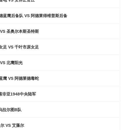
德蓝鹰后备队 VS 阿德莱得维普斯后备
 VS 圣奥尔本斯圣特斯
女足 VS 千叶市原女足
VS 北鹰阳光
蓝鹰 VS 阿德莱德毒蛇
 索非亚1948中央陆军
 乌拉尔图B队
尔 VS 艾藻尔