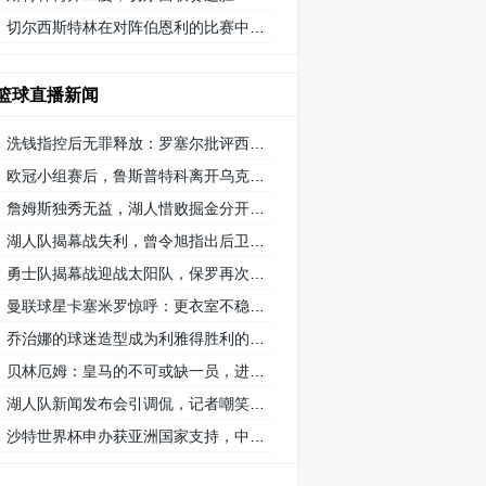
切尔西斯特林在对阵伯恩利的比赛中获得 9/10 分的高分
篮球直播新闻
洗钱指控后无罪释放：罗塞尔批评西班牙司法系统的不公正待遇
欧冠小组赛后，鲁斯普特科离开乌克兰 矿工队前往俄罗斯，未来发展如何？
詹姆斯独秀无益，湖人惜败掘金分开赛季首秀
湖人队揭幕战失利，曾令旭指出后卫线需要适应，八村遇困难
勇士队揭幕战迎战太阳队，保罗再次创纪录延续1215场首发之路
曼联球星卡塞米罗惊呼：更衣室不稳定，球队对他要求低
乔治娜的球迷造型成为利雅得胜利的幸运符号
贝林厄姆：皇马的不可或缺一员，进球和助攻数据证明重要性
湖人队新闻发布会引调侃，记者嘲笑掘金队播音员8秒介绍首发阵容速度
沙特世界杯申办获亚洲国家支持，中国和澳大利亚的态度备受关注