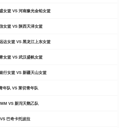
盛女篮 VS 河南豫光金铅女篮
信女篮 VS 陕西天泽女篮
远达女篮 VS 黑龙江上东女篮
青女篮 VS 武汉盛帆女篮
银行女篮 VS 新疆天山女篮
青年队 VS 莱切青年队
MM VS 新泻天鹅乙队
VS 巴奇卡托波拉