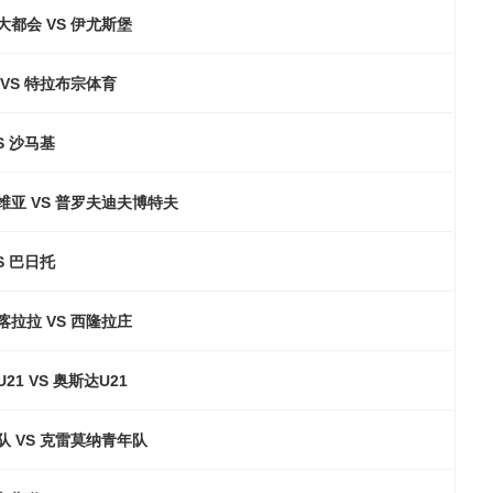
都会 VS 伊尤斯堡
VS 特拉布宗体育
S 沙马基
维亚 VS 普罗夫迪夫博特夫
S 巴日托
拉拉 VS 西隆拉庄
21 VS 奥斯达U21
队 VS 克雷莫纳青年队