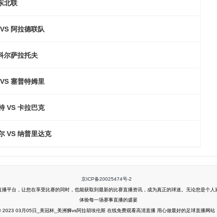
 东北联
VS 阿拉德联队
索科尔萨拉托夫
VS 塞普特姆里
 VS 卡拉巴克
 VS 纳普里达克
京ICP备20025474号-2
看高清直播平台，让您在享受比赛的同时，也能获取到最新的比赛直播资讯，成为真正的球迷。无论您是个
体验每一场赛事直播的盛宴
© 2023 03月05日_美冠杯_美洲狮vs阿拉胡埃伦斯 在线免费观看高清直播 用心做最好的足球直播网站