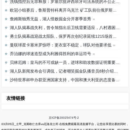
洗钱指控后无罪释放：罗塞尔批评西班牙司法系统的不公正待遇
欧冠小组赛后，鲁斯普特科离开乌克兰 矿工队前往俄罗斯，未来发展如何？
詹姆斯独秀无益，湖人惜败掘金分开赛季首秀
湖人队揭幕战失利，曾令旭指出后卫线需要适应，八村遇困难
勇士队揭幕战迎战太阳队，保罗再次创纪录延续1215场首发之路
曼联球星卡塞米罗惊呼：更衣室不稳定，球队对他要求低
乔治娜的球迷造型成为利雅得胜利的幸运符号
贝林厄姆：皇马的不可或缺一员，进球和助攻数据证明重要性
湖人队新闻发布会引调侃，记者嘲笑掘金队播音员8秒介绍首发阵容速度
沙特世界杯申办获亚洲国家支持，中国和澳大利亚的态度备受关注
友情链接
京ICP备20025474号-2
03月05日_土甲_克斯欧仁古库vs厄洛克士邦 在线免费观看高清直播平台，让您在享受比赛的同时，