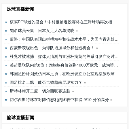
足球直播新闻
横滨FC球迷的盛会！中村俊辅退役赛将在三泽球场再次相聚
知名球员云集，日本女足大名单揭晓
董路：中国队表现出拼搏精神和技战术水平，为国内青训鼓舞
西蒙斯表现出色，为球队增加得分和创造机会！
杜兆才被逮捕，媒体人猜测与亚洲杯搞黄的关系引发广泛讨论
英超曼联队内第8位！奥纳纳身价达到4000万欧元，成为喀麦隆最贵门将
韩国足协计划效仿日本足协，在欧洲设立办公室观察旅欧球员的身体情况
国足排名上飘，能否击败越南展现实力？
斯特林梅开二度，切尔西联赛连胜
切尔西斯特林在对阵伯恩利的比赛中获得 9/10 分的高分
篮球直播新闻