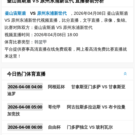
釜山宙斯盾 VS 原州东浦新世代 直播赛前分析
釜山宙斯盾
VS
原州东浦新世代
，2026年04月08日 釜山宙斯盾
VS 原州东浦新世代视频直播，比分直播，文字直播，录像，集锦。
比赛对阵双方：釜山宙斯盾 VS 原州东浦新世代
视频直播时间：2026年04月08日 18:00
体育比赛类型：
韩篮甲
平台提供赛事高清直播在线免费观看，网上看高清免费比赛直播就
来这里！
今日热门体育直播
2026-04-08 04:00
阿根廷杯
甘拿斯亚门多萨 VS 甘拿斯亚
迪罗
2026-04-08 05:00
哥伦甲
阿古拉斯多拉达斯 VS 布卡拉曼
加竞技
2026-04-08 06:00
自由杯
门多萨独立 VS 玻利瓦尔