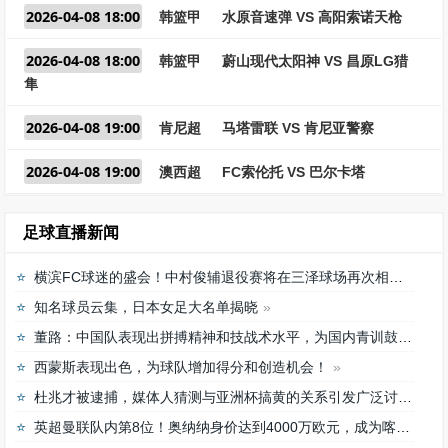
2026-04-08 18:00
韩篮甲
水原音速弹 VS 高阳索诺天枪
2026-04-08 18:00
韩篮甲
蔚山现代太阳神 VS 昌原LG猎
隼
2026-04-08 19:00
肯尼超
马塔雷联 VS 肯尼亚警察
2026-04-08 19:00
澳西超
FC索伦托 VS 巴尔卡塔
足球直播新闻
横滨FC球迷的盛会！中村俊辅退役赛将在三泽球场再次相聚
知名球员云集，日本女足大名单揭晓
董路：中国队表现出拼搏精神和技战术水平，为国内青训鼓舞
西蒙斯表现出色，为球队增加得分和创造机会！
杜兆才被逮捕，媒体人猜测与亚洲杯搞黄的关系引发广泛讨论
英超曼联队内第8位！奥纳纳身价达到4000万欧元，成为喀麦隆最贵门将