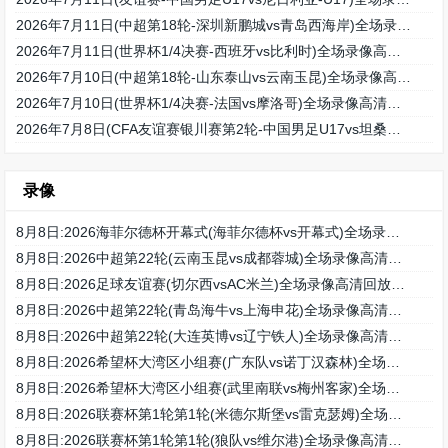
2026年7月11日(中超第18轮-深圳新鹏城vs青岛西海岸)全场录像高清回放免费观看高清回放免费观看
2026年7月11日(世界杯1/4决赛-西班牙vs比利时)全场录像高清回放免费观看高清回放免费观看
2026年7月10日(中超第18轮-山东泰山vs云南玉昆)全场录像高清回放免费观看高清回放免费观看
2026年7月10日(世界杯1/4决赛-法国vs摩洛哥)全场录像高清回放免费观看高清回放免费观看
2026年7月8日(CFA友谊赛银川赛第2轮-中国男足U17vs坦桑尼亚U17)全场录像高清回放免费观看高清回放免费观看
录像
8月8日:2026海菲尔德杯开幕式(海菲尔德杯vs开幕式)全场录像高清回放免费观看
8月8日:2026中超第22轮(云南玉昆vs成都蓉城)全场录像高清回放免费观看
8月8日:2026足球友谊赛(切尔西vsAC米兰)全场录像高清回放免费观看
8月8日:2026中超第22轮(青岛海牛vs上海申花)全场录像高清回放免费观看
8月8日:2026中超第22轮(大连英博vs辽宁铁人)全场录像高清回放免费观看
8月8日:2026希望杯大湾区小组赛(广东队vs诺丁汉森林)全场录像高清回放免费观看
8月8日:2026希望杯大湾区小组赛(武里南联vs梅州客家)全场录像高清回放免费观看
8月8日:2026联赛杯第1轮第1轮(米德尔斯堡vs雷克瑟姆)全场录像高清回放免费观看
8月8日:2026联赛杯第1轮第1轮(狼队vs维尔港)全场录像高清回放免费观看