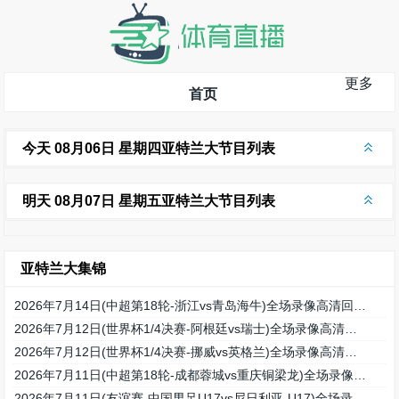
更多
首页
今天 08月06日 星期四亚特兰大节目列表
明天 08月07日 星期五亚特兰大节目列表
亚特兰大集锦
2026年7月14日(中超第18轮-浙江vs青岛海牛)全场录像高清回放免费观看高清回放免费观看
2026年7月12日(世界杯1/4决赛-阿根廷vs瑞士)全场录像高清回放免费观看高清回放免费观看
2026年7月12日(世界杯1/4决赛-挪威vs英格兰)全场录像高清回放免费观看高清回放免费观看
2026年7月11日(中超第18轮-成都蓉城vs重庆铜梁龙)全场录像高清回放免费观看高清回放免费观看
2026年7月11日(友谊赛-中国男足U17vs尼日利亚-U17)全场录像高清回放免费观看高清回放免费观看