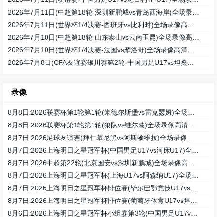
2026年7月11日(中超第18轮-深圳新鹏城vs青岛西海岸)全场录像高清回放免费观看高清回放免费观看
2026年7月11日(世界杯1/4决赛-西班牙vs比利时)全场录像高清回放免费观看高清回放免费观看
2026年7月10日(中超第18轮-山东泰山vs云南玉昆)全场录像高清回放免费观看高清回放免费观看
2026年7月10日(世界杯1/4决赛-法国vs摩洛哥)全场录像高清回放免费观看高清回放免费观看
2026年7月8日(CFA友谊赛银川赛第2轮-中国男足U17vs坦桑尼亚U17)全场录像高清回放免费观看高清回放免费观看
录像
8月8日:2026联赛杯第1轮第1轮(米德尔斯堡vs雷克瑟姆)全场录像高清回放免费观看
8月8日:2026联赛杯第1轮第1轮(狼队vs维尔港)全场录像高清回放免费观看
8月7日:2026足球友谊赛(拜仁慕尼黑vs阿斯顿维拉)全场录像高清回放免费观看
8月7日:2026上海明日之星冠军杯(中国男足U17vs河床U17)全场录像高清回放免费观看
8月7日:2026中超第22轮(北京国安vs深圳新鹏城)全场录像高清回放免费观看
8月7日:2026上海明日之星冠军杯(上海U17vs阿森纳U17)全场录像高清回放免费观看
8月7日:2026上海明日之星冠军杯排位赛(毕尔巴鄂竞技U17vs热刺U17)全场录像高清回放免费观看
8月7日:2026上海明日之星冠军杯排位赛(葡萄牙体育U17vs拜耳04勒沃库森U17)全场录像高清回放免费观看
8月6日:2026上海明日之星冠军杯小组赛第3轮(中国男足U17vs拜耳04勒沃库森U17)全场录像高清回放免费观看