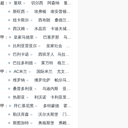
英超：
曼联
切尔西
阿森纳
曼城
利物浦
热刺
斯旺西
埃弗顿
南安普顿
斯托克城
维拉
纽卡斯尔
西布朗
桑德兰
富勒姆
赫尔城
西汉姆
水晶宫
卡迪夫城
诺维奇
西甲：
皇家马德里
巴塞罗那
马德里竞技
塞维利亚
比利亚雷亚尔
皇家社会
瓦伦西亚
塞尔塔
巴列卡诺
西班牙人
马拉加
赫塔菲
贝蒂斯
巴拉多利德
莱万特
格兰纳达
奥萨苏纳
埃尔切
意甲：
AC米兰
国际米兰
尤文图斯
罗马
那不勒斯
维罗纳
佛罗伦萨
帕尔马
都灵
拉齐奥
桑普多利亚
乌迪内斯
亚特兰大
萨索罗
热那亚
利沃诺
卡利亚里
卡塔尼亚
切沃
德甲：
拜仁慕尼黑
多特蒙德
霍芬海姆
沙尔克04
勒沃库森
沃尔夫斯堡
门兴
美因茨
汉堡
斯图加特
奥格斯堡
弗赖堡
不莱梅
纽伦堡