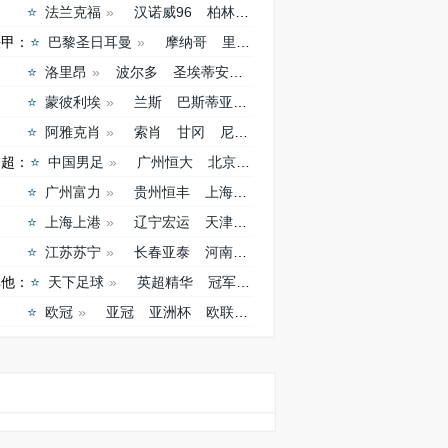
法兰克福
汉诺威96
柏林赫塔
布伦瑞克
法甲：
巴黎圣日耳曼
摩纳哥
里昂
雷恩
马赛
洛里昂
波尔多
圣埃蒂安
图卢兹
里尔
蒙彼利埃
兰斯
巴斯蒂亚
南特
瓦朗谢讷
阿雅克肖
索肖
甘冈
尼斯
中超：
中国男足
广州恒大
北京国安
山东鲁能
广州富力
贵州恒丰
上海申鑫
上海申花
上海上港
辽宁宏运
天津泰达
杭州绿城
江苏苏宁
长春亚泰
河南建业
重庆力帆
其他：
天下足球
英超精华
冠军欧洲
欧冠
亚冠
亚洲杯
欧联杯
国王杯
足总杯