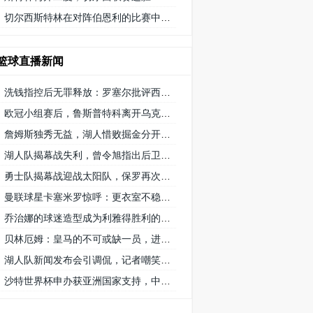
切尔西斯特林在对阵伯恩利的比赛中获得 9/10 分的高分
篮球直播新闻
洗钱指控后无罪释放：罗塞尔批评西班牙司法系统的不公正待遇
欧冠小组赛后，鲁斯普特科离开乌克兰 矿工队前往俄罗斯，未来发展如何？
詹姆斯独秀无益，湖人惜败掘金分开赛季首秀
湖人队揭幕战失利，曾令旭指出后卫线需要适应，八村遇困难
勇士队揭幕战迎战太阳队，保罗再次创纪录延续1215场首发之路
曼联球星卡塞米罗惊呼：更衣室不稳定，球队对他要求低
乔治娜的球迷造型成为利雅得胜利的幸运符号
贝林厄姆：皇马的不可或缺一员，进球和助攻数据证明重要性
湖人队新闻发布会引调侃，记者嘲笑掘金队播音员8秒介绍首发阵容速度
沙特世界杯申办获亚洲国家支持，中国和澳大利亚的态度备受关注