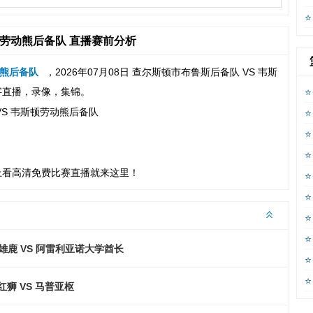
顿劳动熊后备队 直播赛前分析
熊后备队
，2026年07月08日 查尔斯顿市布鲁斯后备队 VS 韦斯
字直播，录像，集锦。
S 韦斯顿劳动熊后备队
上看高清免费比赛直播就来这里！
R雄鹿 VS 阿雷利亚诺大学酋长
红狮 VS 马普亚枢