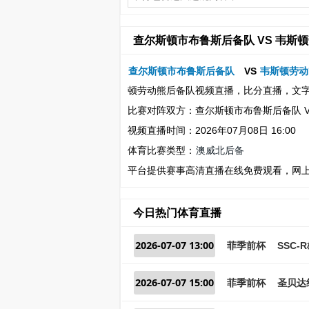
查尔斯顿市布鲁斯后备队 VS 韦斯
查尔斯顿市布鲁斯后备队
VS
韦斯顿劳动
顿劳动熊后备队视频直播，比分直播，文
比赛对阵双方：查尔斯顿市布鲁斯后备队 V
视频直播时间：2026年07月08日 16:00
体育比赛类型：
澳威北后备
平台提供赛事高清直播在线免费观看，网
今日热门体育直播
2026-07-07 13:00
菲季前杯
SSC-
2026-07-07 15:00
菲季前杯
圣贝达