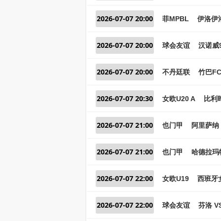
2026-07-07 20:00
菲MPBL
伊洛伊
2026-07-07 20:00
球会友谊
汉诺威9
2026-07-07 20:00
不丹廷联
竹巴FC
2026-07-07 20:30
女欧U20 A
比利时
2026-07-07 21:00
也门甲
阿里萨纳 
2026-07-07 21:00
也门甲
哈德拉玛特
2026-07-07 22:00
女欧U19
西班牙女
2026-07-07 22:00
球会友谊
芬洛 V