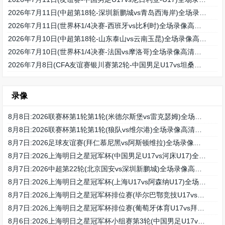
2026年7月11日(中超第18轮-深圳新鹏城vs青岛西海岸)全场录像高清回放免费观看高清回放免费观看
2026年7月11日(世界杯1/4决赛-西班牙vs比利时)全场录像高清回放免费观看高清回放免费观看
2026年7月10日(中超第18轮-山东泰山vs云南玉昆)全场录像高清回放免费观看高清回放免费观看
2026年7月10日(世界杯1/4决赛-法国vs摩洛哥)全场录像高清回放免费观看高清回放免费观看
2026年7月8日(CFA友谊赛银川赛第2轮-中国男足U17vs坦桑尼亚U17)全场录像高清回放免费观看高清回放免费观看
录像
8月8日:2026联赛杯第1轮第1轮(米德尔斯堡vs雷克瑟姆)全场录像高清回放免费观看
8月8日:2026联赛杯第1轮第1轮(狼队vs维尔港)全场录像高清回放免费观看
8月7日:2026足球友谊赛(拜仁慕尼黑vs阿斯顿维拉)全场录像高清回放免费观看
8月7日:2026上海明日之星冠军杯(中国男足U17vs河床U17)全场录像高清回放免费观看
8月7日:2026中超第22轮(北京国安vs深圳新鹏城)全场录像高清回放免费观看
8月7日:2026上海明日之星冠军杯(上海U17vs阿森纳U17)全场录像高清回放免费观看
8月7日:2026上海明日之星冠军杯排位赛(毕尔巴鄂竞技U17vs热刺U17)全场录像高清回放免费观看
8月7日:2026上海明日之星冠军杯排位赛(葡萄牙体育U17vs拜耳04勒沃库森U17)全场录像高清回放免费观看
8月6日:2026上海明日之星冠军杯小组赛第3轮(中国男足U17vs拜耳04勒沃库森U17)全场录像高清回放免费观看