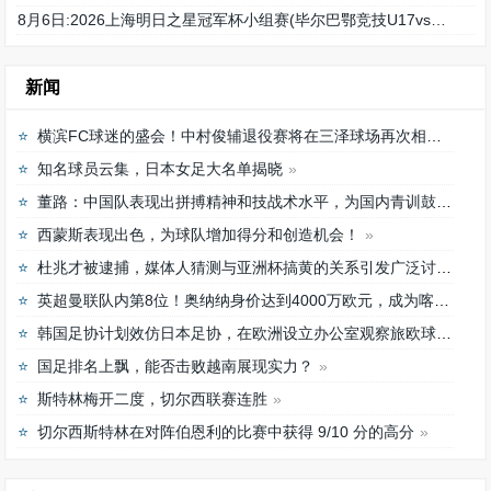
8月6日:2026上海明日之星冠军杯小组赛(毕尔巴鄂竞技U17vs阿森纳U17)全场录像高清回放免费观看
新闻
横滨FC球迷的盛会！中村俊辅退役赛将在三泽球场再次相聚
知名球员云集，日本女足大名单揭晓
董路：中国队表现出拼搏精神和技战术水平，为国内青训鼓舞
西蒙斯表现出色，为球队增加得分和创造机会！
杜兆才被逮捕，媒体人猜测与亚洲杯搞黄的关系引发广泛讨论
英超曼联队内第8位！奥纳纳身价达到4000万欧元，成为喀麦隆最贵门将
韩国足协计划效仿日本足协，在欧洲设立办公室观察旅欧球员的身体情况
国足排名上飘，能否击败越南展现实力？
斯特林梅开二度，切尔西联赛连胜
切尔西斯特林在对阵伯恩利的比赛中获得 9/10 分的高分