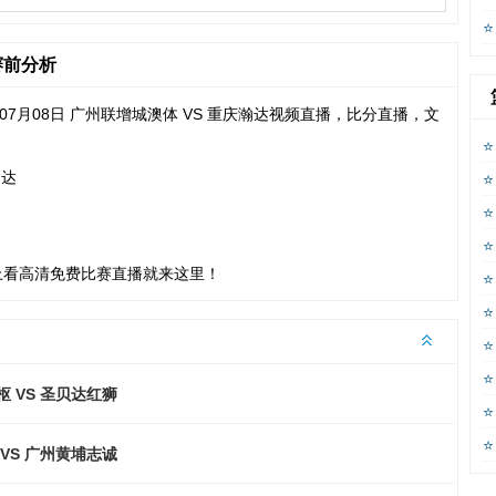
赛前分析
年07月08日 广州联增城澳体 VS 重庆瀚达视频直播，比分直播，文
瀚达
上看高清免费比赛直播就来这里！
枢 VS 圣贝达红狮
VS 广州黄埔志诚