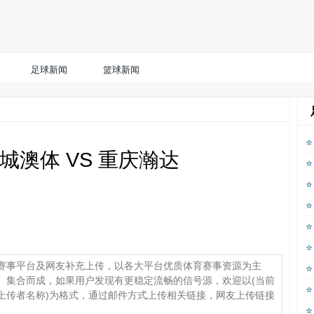
足球新闻
篮球新闻
城澳体 VS 重庆瀚达
赛事平台及网友补充上传，以各大平台优质体育赛事资源为主
、集合而成，如果用户发现有更稳定流畅的信号源，欢迎以(当前
上传者名称)为格式，通过邮件方式上传相关链接，网友上传链接