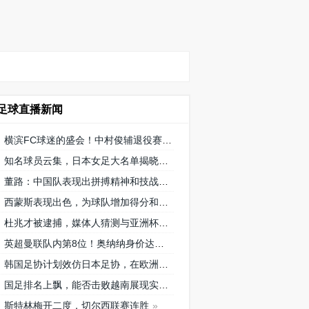
足球直播新闻
横滨FC球迷的盛会！中村俊辅退役赛将在三泽球场再次相聚
知名球员云集，日本女足大名单揭晓
董路：中国队表现出拼搏精神和技战术水平，为国内青训鼓舞
西蒙斯表现出色，为球队增加得分和创造机会！
杜兆才被逮捕，媒体人猜测与亚洲杯搞黄的关系引发广泛讨论
英超曼联队内第8位！奥纳纳身价达到4000万欧元，成为喀麦隆最贵门将
韩国足协计划效仿日本足协，在欧洲设立办公室观察旅欧球员的身体情况
国足排名上飘，能否击败越南展现实力？
斯特林梅开二度，切尔西联赛连胜