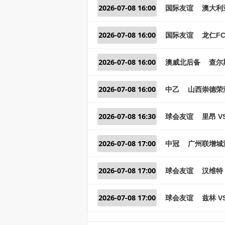
2026-07-08 16:00
国际友谊
澳大利亚
2026-07-08 16:00
国际友谊
龙仁FC
2026-07-08 16:00
澳威北后备
查尔
2026-07-08 16:00
中乙
山西崇德荣海
2026-07-08 16:30
球会友谊
里昂 V
2026-07-08 17:00
中冠
广州联增城澳
2026-07-08 17:00
球会友谊
汉维特 
2026-07-08 17:00
球会友谊
兹林 