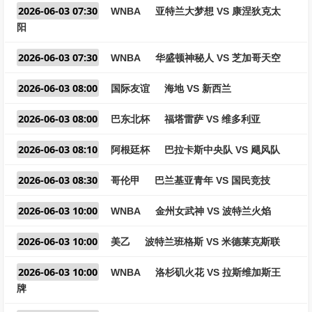
2026-06-03 07:30
WNBA
亚特兰大梦想 VS 康涅狄克太
阳
2026-06-03 07:30
WNBA
华盛顿神秘人 VS 芝加哥天空
2026-06-03 08:00
国际友谊
海地 VS 新西兰
2026-06-03 08:00
巴东北杯
福塔雷萨 VS 维多利亚
2026-06-03 08:10
阿根廷杯
巴拉卡斯中央队 VS 飓风队
2026-06-03 08:30
哥伦甲
巴兰基亚青年 VS 国民竞技
2026-06-03 10:00
WNBA
金州女武神 VS 波特兰火焰
2026-06-03 10:00
美乙
波特兰班格斯 VS 米德莱克斯联
2026-06-03 10:00
WNBA
洛杉矶火花 VS 拉斯维加斯王
牌