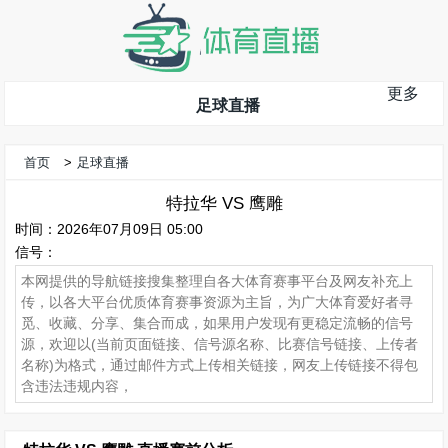
更多
足球直播
首页
>
足球直播
特拉华 VS 鹰雕
时间：2026年07月09日 05:00
信号：
本网提供的导航链接搜集整理自各大体育赛事平台及网友补充上
传，以各大平台优质体育赛事资源为主旨，为广大体育爱好者寻
觅、收藏、分享、集合而成，如果用户发现有更稳定流畅的信号
源，欢迎以(当前页面链接、信号源名称、比赛信号链接、上传者
名称)为格式，通过邮件方式上传相关链接，网友上传链接不得包
含违法违规内容，