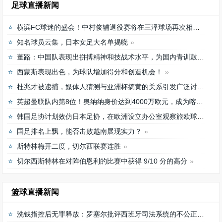
足球直播新闻
横滨FC球迷的盛会！中村俊辅退役赛将在三泽球场再次相聚
知名球员云集，日本女足大名单揭晓
董路：中国队表现出拼搏精神和技战术水平，为国内青训鼓舞
西蒙斯表现出色，为球队增加得分和创造机会！
杜兆才被逮捕，媒体人猜测与亚洲杯搞黄的关系引发广泛讨论
英超曼联队内第8位！奥纳纳身价达到4000万欧元，成为喀麦隆最贵门将
韩国足协计划效仿日本足协，在欧洲设立办公室观察旅欧球员的身体情况
国足排名上飘，能否击败越南展现实力？
斯特林梅开二度，切尔西联赛连胜
切尔西斯特林在对阵伯恩利的比赛中获得 9/10 分的高分
篮球直播新闻
洗钱指控后无罪释放：罗塞尔批评西班牙司法系统的不公正待遇