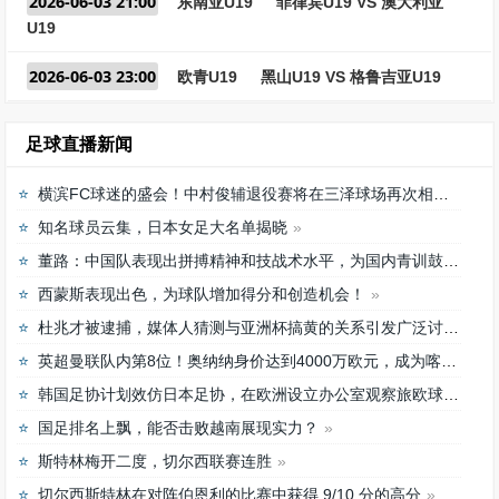
2026-06-03 21:00
东南亚U19
菲律宾U19 VS 澳大利亚
U19
2026-06-03 23:00
欧青U19
黑山U19 VS 格鲁吉亚U19
足球直播新闻
横滨FC球迷的盛会！中村俊辅退役赛将在三泽球场再次相聚
知名球员云集，日本女足大名单揭晓
董路：中国队表现出拼搏精神和技战术水平，为国内青训鼓舞
西蒙斯表现出色，为球队增加得分和创造机会！
杜兆才被逮捕，媒体人猜测与亚洲杯搞黄的关系引发广泛讨论
英超曼联队内第8位！奥纳纳身价达到4000万欧元，成为喀麦隆最贵门将
韩国足协计划效仿日本足协，在欧洲设立办公室观察旅欧球员的身体情况
国足排名上飘，能否击败越南展现实力？
斯特林梅开二度，切尔西联赛连胜
切尔西斯特林在对阵伯恩利的比赛中获得 9/10 分的高分