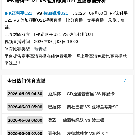
IFK诺科平U21 VS 佐加顿斯U21 直播赛前分析
IFK诺科平U21
VS
佐加顿斯U21
，2026年06月03日 IFK诺科平
U21 VS 佐加顿斯U21视频直播，比分直播，文字直播，录像，集
锦。
比赛对阵双方：IFK诺科平U21 VS 佐加顿斯U21
视频直播时间：2026年06月03日 19:00
体育比赛类型：
瑞青超
平台提供赛事高清直播在线免费观看，网上看高清免费比赛直播就
来这里！
今日热门体育直播
2026-06-03 04:30
厄瓜杯
CD拉盟普吉里 VS 库恩卡
2026-06-03 05:00
巴拉杯
奥杜巴雷 VS 亚特兰蒂斯SC
2026-06-03 06:00
美乙
佛蒙特绿队 VS 波士顿
2026-06-03 07:00
哥伦杯
麦德林独立 VS 侨卡巴