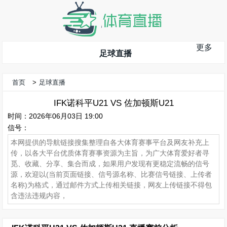
更多
足球直播
首页
>
足球直播
IFK诺科平U21 VS 佐加顿斯U21
时间：2026年06月03日 19:00
信号：
本网提供的导航链接搜集整理自各大体育赛事平台及网友补充上
传，以各大平台优质体育赛事资源为主旨，为广大体育爱好者寻
觅、收藏、分享、集合而成，如果用户发现有更稳定流畅的信号
源，欢迎以(当前页面链接、信号源名称、比赛信号链接、上传者
名称)为格式，通过邮件方式上传相关链接，网友上传链接不得包
含违法违规内容，