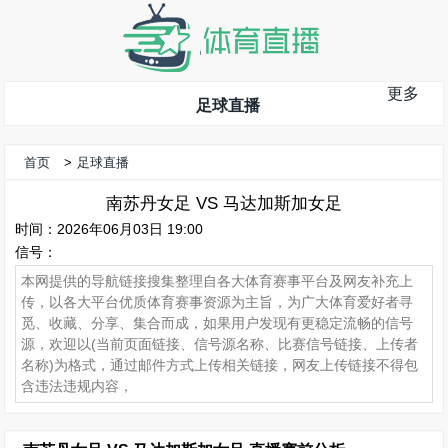
更多
足球直播
首页
>
足球直播
南苏丹女足 VS 马达加斯加女足
时间：2026年06月03日 19:00
信号：
本网提供的导航链接搜集整理自各大体育赛事平台及网友补充上
传，以各大平台优质体育赛事资源为主旨，为广大体育爱好者寻
觅、收藏、分享、集合而成，如果用户发现有更稳定流畅的信号
源，欢迎以(当前页面链接、信号源名称、比赛信号链接、上传者
名称)为格式，通过邮件方式上传相关链接，网友上传链接不得包
含违法违规内容，