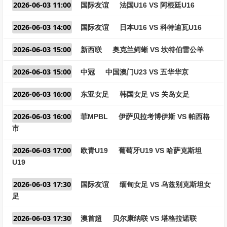
2026-06-03 11:00
国际友谊
法国U16 VS 阿根廷U16
2026-06-03 14:00
国际友谊
日本U16 VS 科特迪瓦U16
2026-06-03 15:00
新西联
奥克兰鳄蜥 VS 坎特伯雷公羊
2026-06-03 15:00
中冠
中国澳门U23 VS 五华华京
2026-06-03 16:00
东亚女足
韩国女足 VS 关岛女足
2026-06-03 16:00
菲MPBL
伊萨贝拉考博伊斯 VS 帕西格
市
2026-06-03 17:00
欧青U19
葡萄牙U19 VS 哈萨克斯坦
U19
2026-06-03 17:30
国际友谊
缅甸女足 VS 乌兹别克斯坦女
足
2026-06-03 17:30
澳首超
贝尔康纳联 VS 塔格拉诺联