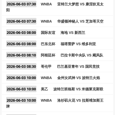
2026-06-03 07:30
WNBA
亚特兰大梦想 VS 康涅狄克太
阳
2026-06-03 07:30
WNBA
华盛顿神秘人 VS 芝加哥天空
2026-06-03 08:00
国际友谊
海地 VS 新西兰
2026-06-03 08:00
巴东北杯
福塔雷萨 VS 维多利亚
2026-06-03 08:10
阿根廷杯
巴拉卡斯中央队 VS 飓风队
2026-06-03 08:30
哥伦甲
巴兰基亚青年 VS 国民竞技
2026-06-03 10:00
WNBA
金州女武神 VS 波特兰火焰
2026-06-03 10:00
美乙
波特兰班格斯 VS 米德莱克斯联
2026-06-03 10:00
WNBA
洛杉矶火花 VS 拉斯维加斯王
牌