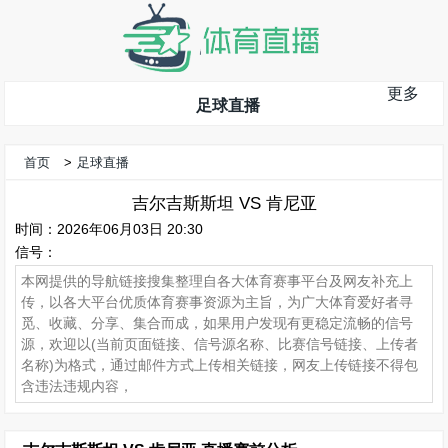
更多
足球直播
首页
>
足球直播
吉尔吉斯斯坦 VS 肯尼亚
时间：2026年06月03日 20:30
信号：
本网提供的导航链接搜集整理自各大体育赛事平台及网友补充上
传，以各大平台优质体育赛事资源为主旨，为广大体育爱好者寻
觅、收藏、分享、集合而成，如果用户发现有更稳定流畅的信号
源，欢迎以(当前页面链接、信号源名称、比赛信号链接、上传者
名称)为格式，通过邮件方式上传相关链接，网友上传链接不得包
含违法违规内容，