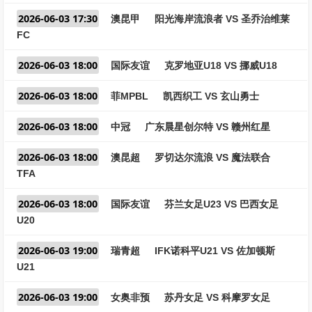
2026-06-03 17:30
澳昆甲
阳光海岸流浪者 VS 圣乔治维莱
FC
2026-06-03 18:00
国际友谊
克罗地亚U18 VS 挪威U18
2026-06-03 18:00
菲MPBL
凯西织工 VS 玄山勇士
2026-06-03 18:00
中冠
广东晨星创尔特 VS 赣州红星
2026-06-03 18:00
澳昆超
罗切达尔流浪 VS 魔法联合
TFA
2026-06-03 18:00
国际友谊
芬兰女足U23 VS 巴西女足
U20
2026-06-03 19:00
瑞青超
IFK诺科平U21 VS 佐加顿斯
U21
2026-06-03 19:00
女奥非预
苏丹女足 VS 科摩罗女足