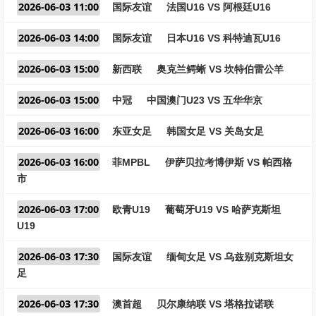
2026-06-03 11:00
国际友谊
法国U16 VS 阿根廷U16
2026-06-03 14:00
国际友谊
日本U16 VS 科特迪瓦U16
2026-06-03 15:00
新西联
奥克兰鳄蜥 VS 坎特伯雷公羊
2026-06-03 15:00
中冠
中国澳门U23 VS 五华华京
2026-06-03 16:00
东亚女足
韩国女足 VS 关岛女足
2026-06-03 16:00
菲MPBL
伊萨贝拉考博伊斯 VS 帕西格
市
2026-06-03 17:00
欧青U19
葡萄牙U19 VS 哈萨克斯坦
U19
2026-06-03 17:30
国际友谊
缅甸女足 VS 乌兹别克斯坦女
足
2026-06-03 17:30
澳首超
贝尔康纳联 VS 塔格拉诺联