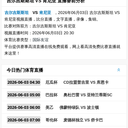
吉尔吉斯斯坦 VS 肯尼亚 直播赛前分析
吉尔吉斯斯坦
VS
肯尼亚
，2026年06月03日 吉尔吉斯斯坦 VS
肯尼亚视频直播，比分直播，文字直播，录像，集锦。
比赛对阵双方：吉尔吉斯斯坦 VS 肯尼亚
视频直播时间：2026年06月03日 20:30
体育比赛类型：
国际友谊
平台提供赛事高清直播在线免费观看，网上看高清免费比赛直播就
来这里！
今日热门体育直播
2026-06-03 04:30
厄瓜杯
CD拉盟普吉里 VS 库恩卡
2026-06-03 05:00
巴拉杯
奥杜巴雷 VS 亚特兰蒂斯SC
2026-06-03 06:00
美乙
佛蒙特绿队 VS 波士顿
2026-06-03 07:00
哥伦杯
麦德林独立 VS 侨卡巴