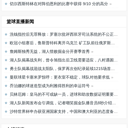
切尔西斯特林在对阵伯恩利的比赛中获得 9/10 分的高分
篮球直播新闻
洗钱指控后无罪释放：罗塞尔批评西班牙司法系统的不公正待遇
欧冠小组赛后，鲁斯普特科离开乌克兰 矿工队前往俄罗斯，未来发展如何？
詹姆斯独秀无益，湖人惜败掘金分开赛季首秀
湖人队揭幕战失利，曾令旭指出后卫线需要适应，八村遇困难
勇士队揭幕战迎战太阳队，保罗再次创纪录延续1215场首发之路
曼联球星卡塞米罗惊呼：更衣室不稳定，球队对他要求低
乔治娜的球迷造型成为利雅得胜利的幸运符号
贝林厄姆：皇马的不可或缺一员，进球和助攻数据证明重要性
湖人队新闻发布会引调侃，记者嘲笑掘金队播音员8秒介绍首发阵容速度
沙特世界杯申办获亚洲国家支持，中国和澳大利亚的态度备受关注