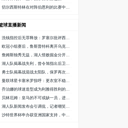
切尔西斯特林在对阵伯恩利的比赛中获得 9/10 分的高分
篮球直播新闻
洗钱指控后无罪释放：罗塞尔批评西班牙司法系统的不公正待遇
欧冠小组赛后，鲁斯普特科离开乌克兰 矿工队前往俄罗斯，未来发展如何？
詹姆斯独秀无益，湖人惜败掘金分开赛季首秀
湖人队揭幕战失利，曾令旭指出后卫线需要适应，八村遇困难
勇士队揭幕战迎战太阳队，保罗再次创纪录延续1215场首发之路
曼联球星卡塞米罗惊呼：更衣室不稳定，球队对他要求低
乔治娜的球迷造型成为利雅得胜利的幸运符号
贝林厄姆：皇马的不可或缺一员，进球和助攻数据证明重要性
湖人队新闻发布会引调侃，记者嘲笑掘金队播音员8秒介绍首发阵容速度
沙特世界杯申办获亚洲国家支持，中国和澳大利亚的态度备受关注