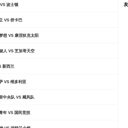
VS 波士顿
 VS 侨卡巴
梦想 VS 康涅狄克太阳
秘人 VS 芝加哥天空
S 新西兰
 VS 维多利亚
斯中央队 VS 飓风队
年 VS 国民竞技
 VS 波特兰火焰