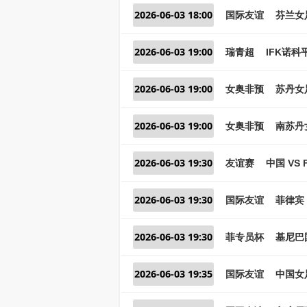
2026-06-03 18:00
国际友谊
芬兰女足
2026-06-03 19:00
瑞青超
IFK诺科平
2026-06-03 19:00
女奥非预
苏丹女
2026-06-03 19:00
女奥非预
南苏丹
2026-06-03 19:30
友谊赛
中国 VS
2026-06-03 19:30
国际友谊
菲律宾 
2026-06-03 19:30
菲专员杯
基尼巴国
2026-06-03 19:35
国际友谊
中国女