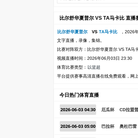
比尔舒华夏普尔 VS TA马卡比 直
比尔舒华夏普尔
VS
TA马卡比
，2026
文字直播，录像，集锦。
比赛对阵双方：比尔舒华夏普尔 VS TA马
视频直播时间：2026年06月03日 23:30
体育比赛类型：
以篮超
平台提供赛事高清直播在线免费观看，网
今日热门体育直播
2026-06-03 04:30
厄瓜杯
CD拉盟普
2026-06-03 05:00
巴拉杯
奥杜巴雷 