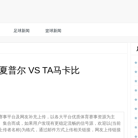
足球新闻
篮球新闻
普尔 VS TA马卡比
赛事平台及网友补充上传，以各大平台优质体育赛事资源为主
、集合而成，如果用户发现有更稳定流畅的信号源，欢迎以(当前
上传者名称)为格式，通过邮件方式上传相关链接，网友上传链接