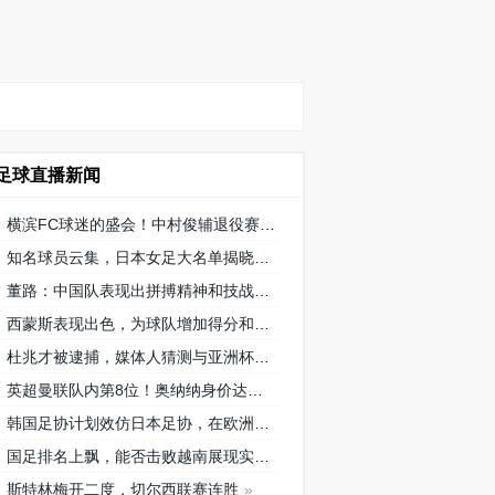
足球直播新闻
横滨FC球迷的盛会！中村俊辅退役赛将在三泽球场再次相聚
知名球员云集，日本女足大名单揭晓
董路：中国队表现出拼搏精神和技战术水平，为国内青训鼓舞
西蒙斯表现出色，为球队增加得分和创造机会！
杜兆才被逮捕，媒体人猜测与亚洲杯搞黄的关系引发广泛讨论
英超曼联队内第8位！奥纳纳身价达到4000万欧元，成为喀麦隆最贵门将
韩国足协计划效仿日本足协，在欧洲设立办公室观察旅欧球员的身体情况
国足排名上飘，能否击败越南展现实力？
斯特林梅开二度，切尔西联赛连胜