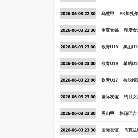
2026-06-03 22:30
乌兹甲
FK加扎尔
2026-06-03 22:30
南亚女锦
印度女足
2026-06-03 23:00
欧青U19
黑山U1
2026-06-03 23:00
欧青U19
希腊U1
2026-06-03 23:00
欧青U17
拉脱维亚
2026-06-03 23:00
国际友谊
约旦女
2026-06-03 23:30
黑山甲
格瑞巴吉 
2026-06-03 23:30
国际友谊
乌克兰U