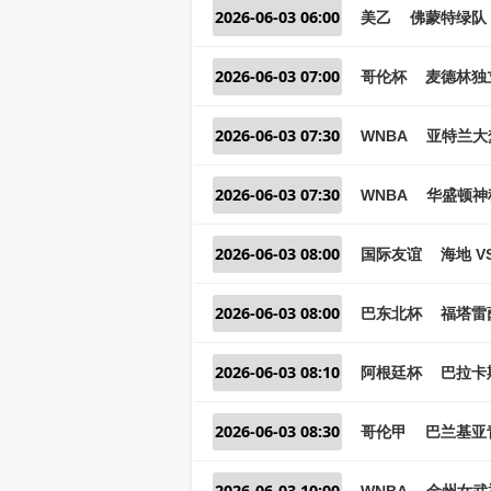
2026-06-03 06:00
美乙
佛蒙特绿队 
2026-06-03 07:00
哥伦杯
麦德林独立
2026-06-03 07:30
WNBA
亚特兰大
2026-06-03 07:30
WNBA
华盛顿神
2026-06-03 08:00
国际友谊
海地 V
2026-06-03 08:00
巴东北杯
福塔雷萨
2026-06-03 08:10
阿根廷杯
巴拉卡
2026-06-03 08:30
哥伦甲
巴兰基亚青
2026-06-03 10:00
WNBA
金州女武神