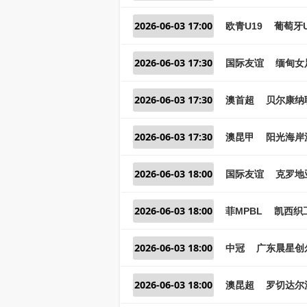
2026-06-03 17:00
欧青U19
葡萄牙U
2026-06-03 17:30
国际友谊
缅甸女
2026-06-03 17:30
澳首超
贝尔康纳联
2026-06-03 17:30
澳昆甲
阳光海岸流
2026-06-03 18:00
国际友谊
克罗地亚
2026-06-03 18:00
菲MPBL
凯西织工
2026-06-03 18:00
中冠
广东晨星创尔
2026-06-03 18:00
澳昆超
罗切达尔流